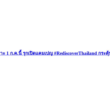
าะ 1 ก.ค.นี้ รุกเปิดแคมเปญ #RediscoverThailand กระตุ้