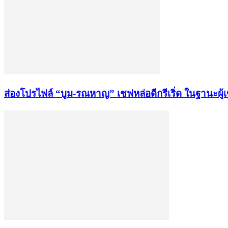
ส่องโปรไฟล์ “บูม-รณหาญ” เชฟหล่อดีกรีเริ่ด ในฐานะผู้