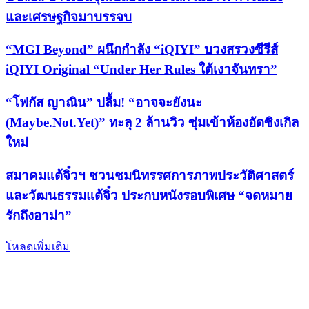
และเศรษฐกิจมาบรรจบ
“MGI Beyond” ผนึกกำลัง “iQIYI” บวงสรวงซีรีส์
iQIYI Original “Under Her Rules ใต้เงาจันทรา”
“โฟกัส ญาณิน” ปลื้ม! “อาจจะยังนะ
(Maybe.Not.Yet)” ทะลุ 2 ล้านวิว ซุ่มเข้าห้องอัดซิงเกิล
ใหม่
สมาคมแต้จิ๋วฯ ชวนชมนิทรรศการภาพประวัติศาสตร์
และวัฒนธรรมแต้จิ๋ว ประกบหนังรอบพิเศษ “จดหมาย
รักถึงอาม่า”
โหลดเพิ่มเติม