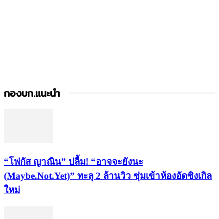
กองบก.แนะนำ
“โฟกัส ญาณิน” ปลื้ม! “อาจจะยังนะ
(Maybe.Not.Yet)” ทะลุ 2 ล้านวิว ซุ่มเข้าห้องอัดซิงเกิล
ใหม่