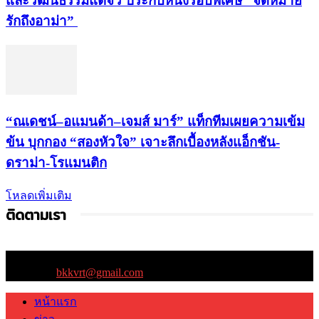
และวัฒนธรรมแต้จิ๋ว ประกบหนังรอบพิเศษ “จดหมาย
รักถึงอาม่า”
“ณเดชน์–อแมนด้า–เจมส์ มาร์” แท็กทีมเผยความเข้ม
ข้น บุกกอง “สองหัวใจ” เจาะลึกเบื้องหลังแอ็กชัน-
ดราม่า-โรแมนติก
โหลดเพิ่มเติม
ติดตามเรา
ติดต่อเรา:
bkkvrt@gmail.com
หน้าแรก