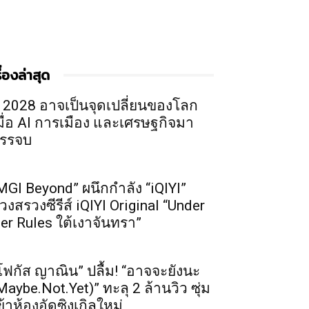
รื่องล่าสุด
ี 2028 อาจเป็นจุดเปลี่ยนของโลก
มื่อ AI การเมือง และเศรษฐกิจมา
รรจบ
MGI Beyond” ผนึกกำลัง “iQIYI”
วงสรวงซีรีส์ iQIYI Original “Under
er Rules ใต้เงาจันทรา”
โฟกัส ญาณิน” ปลื้ม! “อาจจะยังนะ
Maybe.Not.Yet)” ทะลุ 2 ล้านวิว ซุ่ม
ข้าห้องอัดซิงเกิลใหม่