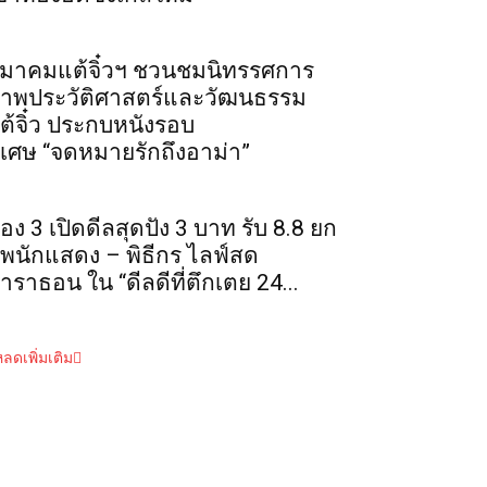
มาคมแต้จิ๋วฯ ชวนชมนิทรรศการ
าพประวัติศาสตร์และวัฒนธรรม
ต้จิ๋ว ประกบหนังรอบ
ิเศษ “จดหมายรักถึงอาม่า”
่อง 3 เปิดดีลสุดปัง 3 บาท รับ 8.8 ยก
ัพนักแสดง – พิธีกร ไลฟ์สด
าราธอน ใน “ดีลดีที่ตึกเตย 24...
ลดเพิ่มเติม