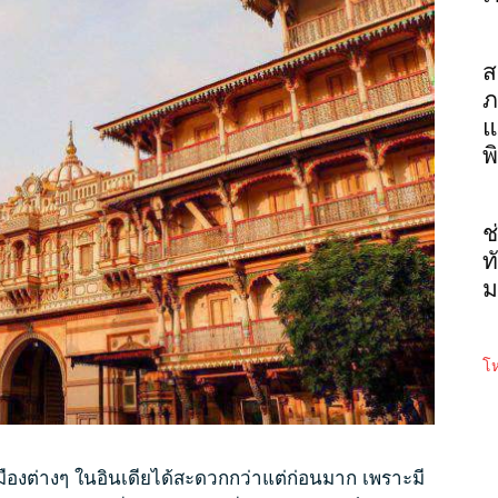
ส
ภ
แ
พ
ช
ท
ม
โห
เมืองต่างๆ ในอินเดียได้สะดวกกว่าแต่ก่อนมาก เพราะมี