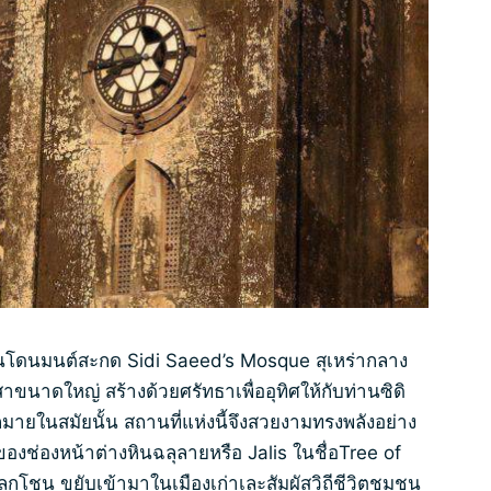
หมือนโดนมนต์สะกด Sidi Saeed’s Mosque สุเหร่ากลาง
เสาขนาดใหญ่ สร้างด้วยศรัทธาเพื่ออุทิศให้กับท่านซิดิ
ยในสมัยนั้น สถานที่แห่งนี้จึงสวยงามทรงพลังอย่าง
องช่องหน้าต่างหินฉลุลายหรือ Jalis ในชื่อTree of
ลุกโชน ขยับเข้ามาในเมืองเก่าเละสัมผัสวิถีชีวิตชุมชน