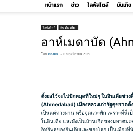
หน้าแรก
ข่าว
ไลฟ์สไตล์
บันเทิง
ไลฟ์สไตล์
กิน-ดื่ม-เที่ยว
อาห์เมดาบัด (Ah
โดย
กองบก.
-
8 พฤศจิกายน 2019
ตั้งธงไว้จะไปปักหมุดที่ใหม่ๆ ในอินเดียช่วง
(Ahmedabad) เมืองหลวงเก่ารัฐคุชราตตั้
เป็นแค่ทางผ่าน หรือจุดแวะพัก เพราะที่นี่เ
ในอินเดีย และยังเป็นบ้านเกิดของมหาตมะ
อิทธิพลของอินเดียและของโลก เป็นเมืองที่นัก