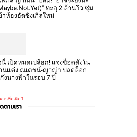
โฟกัส ญาณิน” ปลื้ม! “อาจจะยังนะ
Maybe.Not.Yet)” ทะลุ 2 ล้านวิว ซุ่ม
ข้าห้องอัดซิงเกิลใหม่
จนี่ เปิดหมดเปลือก! แจงช็อตดังใน
านแต่ง ณเดชน์-ญาญ่า ปลดล็อก
ก๊งนางฟ้าในรอบ 7 ปี
ลดเพิ่มเติม
ิดตามเรา