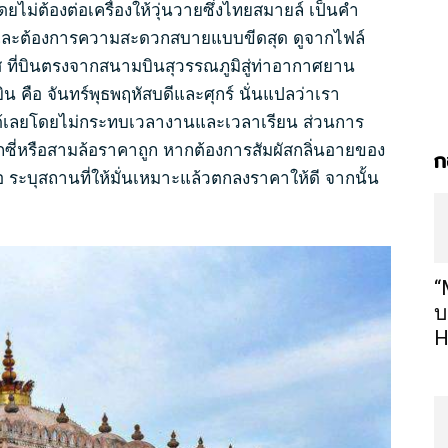
ยไม่ต้องต่อเครื่องให้วุ่นวายซึ่งไทยสมายล์ เป็นคำ
กัด และต้องการความสะดวกสบายแบบขีดสุด ดูจากไฟล์
 ที่บินตรงจากสนามบินสุวรรณภูมิสู่ท่าอากาศยาน
น คือ จันทร์พุธพฤหัสบดีและศุกร์ นั่นแปลว่าเรา
ด้เลยโดยไม่กระทบเวลางานและเวลาเรียน ส่วนการ
ซี่หรือสามล้อราคาถูก หากต้องการสัมผัสกลิ่นอายของ
ก
อ ระบุสถานที่ให้มั่นเหมาะแล้วตกลงราคาให้ดี จากนั้น
“
บ
H