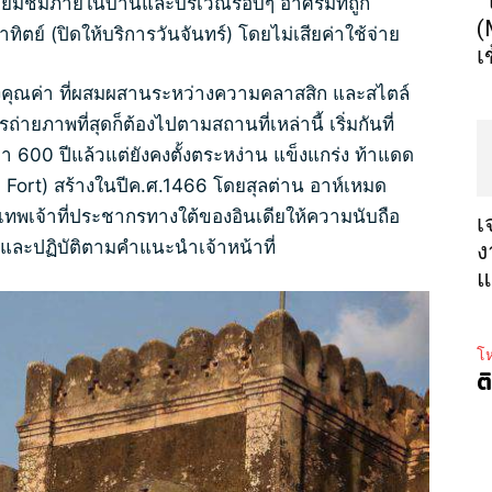
“
เยี่ยมชมภายในบ้านและบริเวณรอบๆ อาศรมที่ถูก
(
ทิตย์ (ปิดให้บริการวันจันทร์) โดยไม่เสียค่าใช้จ่าย
เ
คุณค่า ที่ผสมผสานระหว่างความคลาสสิก และสไตล์
่ายภาพที่สุดก็ต้องไปตามสถานที่เหล่านี้ เริ่มกันที่
 600 ปีแล้วแต่ยังคงตั้งตระหง่าน แข็งแกร่ง ท้าแดด
 Fort) สร้างในปีค.ศ.1466 โดยสุลต่าน อาห์เหมด
เทพเจ้าที่ประชากรทางใต้ของอินเดียให้ความนับถือ
เ
่และปฏิบัติตามคำแนะนำเจ้าหน้าที่
ง
แ
โห
ต