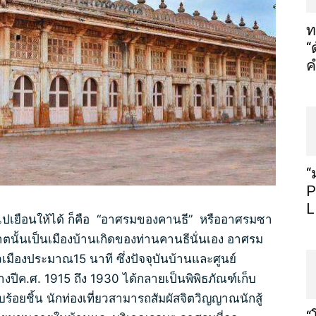
ท
“
ค
“
P
L
องไปเยือนให้ได้ ก็คือ “อาศรมของคานธี” หรืออาศรมซา
าตนั้นเป็นเมืองบ้านเกิดของท่านคานธีนั่นเอง อาศรม
ตัวเมืองประมาณ15 นาที ซึ่งปัจจุบันบ้านและศูนย์
งปีค.ศ. 1915 ถึง 1930 ได้กลายเป็นพิพิธภัณฑ์เก็บ
ับร้อยชิ้น นักท่องเที่ยวสามารถสัมผัสจิตวิญญาณนักสู้