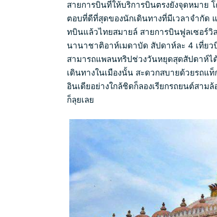
สายการบินที่ให้บริการบินตรงยังจุดหมาย โด
ตอบที่ดีที่สุดของนักเดินทางที่มีเวลาจำ
ทบินแล้วไทยสมายล์ สายการบินฟูลเซอร์วิส
นานาชาติอาห์เมดาบัด สัปดาห์ละ 4 เที่ยวบิ
สามารถแพลนทริปช่วงวันหยุดสุดสัปดาห์ไ
เดินทางในเมืองนั้น สะดวกสบายด้วยรถแท็ก
อินเดียอย่างใกล้ชิดก็ลองเรียกรถยนต์สามล้
ก็ลุยเลย