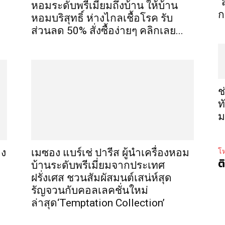
“
หอมระดับพรีเมี่ยมถึงบ้าน ให้บ้าน
ก
หอมบริสุทธิ์ ห่างไกลเชื้อโรค รับ
ส่วนลด 50% สั่งซื้อง่ายๆ คลิกเลย...
ช
ท
ม
อง
เมซอง แบร์เช่ ปารีส ผู้นำเครื่องหอม
โห
ต
บ้านระดับพรีเมี่ยมจากประเทศ
ฝรั่งเศส ชวนสัมผัสมนต์เสน่ห์สุด
รัญจวนกับคอลเลคชั่นใหม่
ล่าสุด‘Temptation Collection’