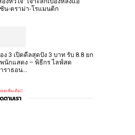
สองหัวใจ” เจาะลึกเบื้องหลังแอ็
ชัน-ดราม่า-โรแมนติก
่อง 3 เปิดดีลสุดปัง 3 บาท รับ 8.8 ยก
ัพนักแสดง – พิธีกร ไลฟ์สด
าราธอน...
ลดเพิ่มเติม
ิดตามเรา