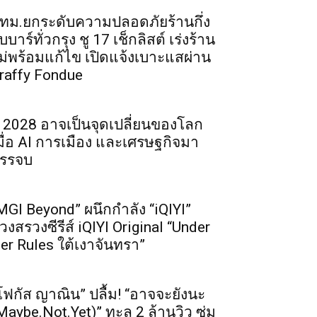
ทม.ยกระดับความปลอดภัยร้านกึ่ง
ับบาร์ทั่วกรุง ชู 17 เช็กลิสต์ เร่งร้าน
ม่พร้อมแก้ไข เปิดแจ้งเบาะแสผ่าน
raffy Fondue
ี 2028 อาจเป็นจุดเปลี่ยนของโลก
มื่อ AI การเมือง และเศรษฐกิจมา
รรจบ
MGI Beyond” ผนึกกำลัง “iQIYI”
วงสรวงซีรีส์ iQIYI Original “Under
er Rules ใต้เงาจันทรา”
โฟกัส ญาณิน” ปลื้ม! “อาจจะยังนะ
Maybe.Not.Yet)” ทะลุ 2 ล้านวิว ซุ่ม