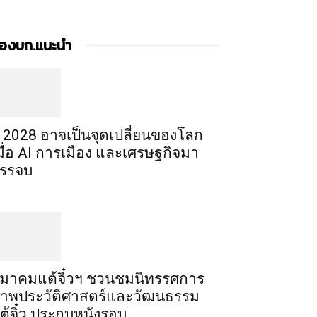
องบก.แนะนำ
ี 2028 อาจเป็นจุดเปลี่ยนของโลก
มื่อ AI การเมือง และเศรษฐกิจมา
รรจบ
มาคมแต้จิ๋วฯ ชวนชมนิทรรศการ
าพประวัติศาสตร์และวัฒนธรรม
ต้จิ๋ว ประกบหนังรอบ