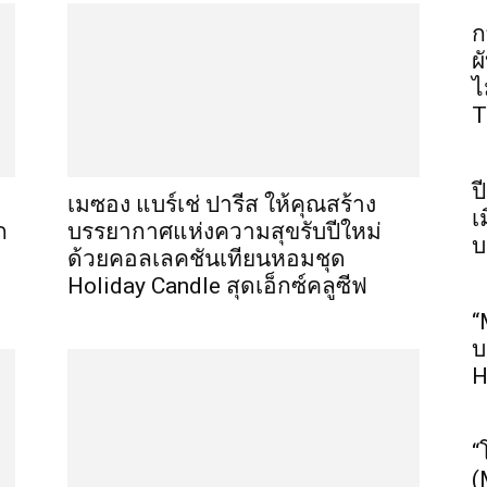
ก
ผ
ไ
T
ป
เมซอง แบร์เช่ ปารีส ให้คุณสร้าง
เ
ก
บรรยากาศแห่งความสุขรับปีใหม่
บ
ด้วยคอลเลคชันเทียนหอมชุด
Holiday Candle สุดเอ็กซ์คลูซีฟ
“
บ
H
“
(