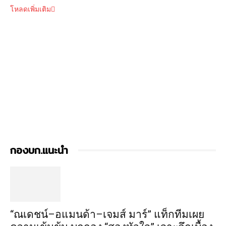
โหลดเพิ่มเติม
กองบก.แนะนำ
“ณเดชน์–อแมนด้า–เจมส์ มาร์” แท็กทีมเผย