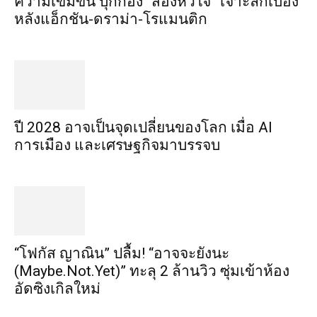
ความเข้มข้น บุกกอง “สองหัวใจ” เจาะลึกเบื้อง
หลังแอ็กชัน-ดราม่า-โรแมนติก
ปี 2028 อาจเป็นจุดเปลี่ยนของโลก เมื่อ AI
การเมือง และเศรษฐกิจมาบรรจบ
“โฟกัส ญาณิน” ปลื้ม! “อาจจะยังนะ
(Maybe.Not.Yet)” ทะลุ 2 ล้านวิว ซุ่มเข้าห้อง
อัดซิงเกิลใหม่