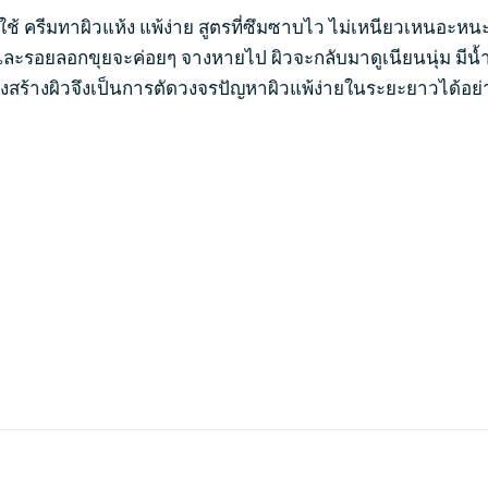
้ ครีมทาผิวแห้ง แพ้ง่าย สูตรที่ซึมซาบไว ไม่เหนียวเหนอะหนะ
นและรอยลอกขุยจะค่อยๆ จางหายไป ผิวจะกลับมาดูเนียนนุ่ม มีน
งสร้างผิวจึงเป็นการตัดวงจรปัญหาผิวแพ้ง่ายในระยะยาวได้อย่า