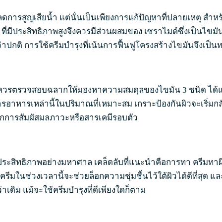
ลดการสูญเสียน้ำ แต่นั่นเป็นเพียงการแก้ปัญหาที่ปลายเหตุ สำหร
่าย ที่มีประสิทธิภาพสูงจึงควรมีส่วนผสมของ เซราไมด์ซึ่งเป็นไ
ปกติ การใช้ครีมบำรุงที่เน้นการฟื้นฟูโครงสร้างไขมันจึงเป็นทา
งจุด ควรตรวจสอบฉลากให้มองหาความสมดุลของไขมัน 3 ชนิด ได้แก
สารอาหารเหล่านี้ในปริมาณที่เหมาะสม เกราะป้องกันผิวจะเริ่มก
จากการสัมผัสมลภาวะหรือสารเคมีรอบตัว
่อประสิทธิภาพอย่างมหาศาล เคล็ดลับที่แนะนำคือการทา ครีมทาผ
ครีมในช่วงเวลานี้จะช่วยล็อกความชุ่มชื้นไว้ใต้ผิวได้ดีที่สุ
ดิม แม้จะใช้ครีมบำรุงที่ดีเพียงใดก็ตาม