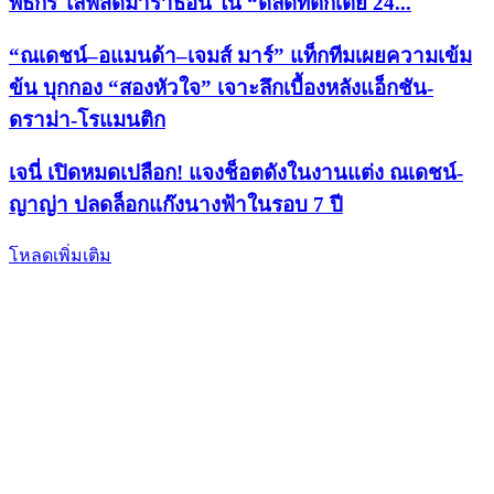
พิธีกร ไลฟ์สดมาราธอน ใน “ดีลดีที่ตึกเตย 24...
“ณเดชน์–อแมนด้า–เจมส์ มาร์” แท็กทีมเผยความเข้ม
ข้น บุกกอง “สองหัวใจ” เจาะลึกเบื้องหลังแอ็กชัน-
ดราม่า-โรแมนติก
เจนี่ เปิดหมดเปลือก! แจงช็อตดังในงานแต่ง ณเดชน์-
ญาญ่า ปลดล็อกแก๊งนางฟ้าในรอบ 7 ปี
โหลดเพิ่มเติม