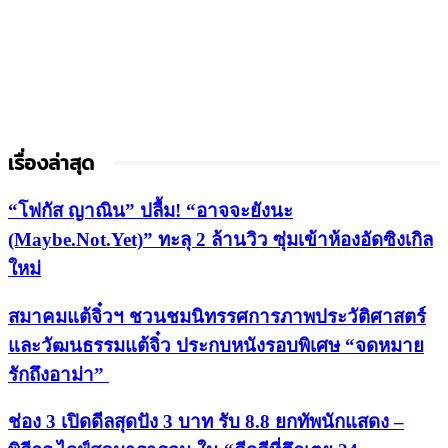
เรื่องล่าสุด
“โฟกัส ญาณิน” ปลื้ม! “อาจจะยังนะ
(Maybe.Not.Yet)” ทะลุ 2 ล้านวิว ซุ่มเข้าห้องอัดซิงเกิล
ใหม่
สมาคมแต้จิ๋วฯ ชวนชมนิทรรศการภาพประวัติศาสตร์
และวัฒนธรรมแต้จิ๋ว ประกบหนังรอบพิเศษ “จดหมาย
รักถึงอาม่า”
ช่อง 3 เปิดดีลสุดปัง 3 บาท รับ 8.8 ยกทัพนักแสดง –