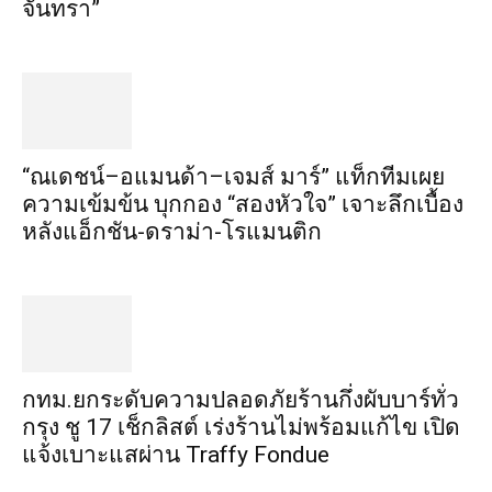
จันทรา”
“ณเดชน์–อแมนด้า–เจมส์ มาร์” แท็กทีมเผย
ความเข้มข้น บุกกอง “สองหัวใจ” เจาะลึกเบื้อง
หลังแอ็กชัน-ดราม่า-โรแมนติก
กทม.ยกระดับความปลอดภัยร้านกึ่งผับบาร์ทั่ว
กรุง ชู 17 เช็กลิสต์ เร่งร้านไม่พร้อมแก้ไข เปิด
แจ้งเบาะแสผ่าน Traffy Fondue