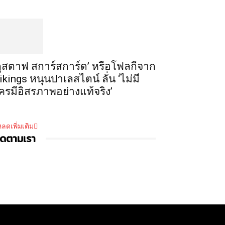
กุสตาฟ สการ์สการ์ด’ หรือโฟลกีจาก
ikings หนุนปาเลสไตน์ ลั่น ‘ไม่มี
ครมีอิสรภาพอย่างแท้จริง’
ลดเพิ่มเติม
ิดตามเรา