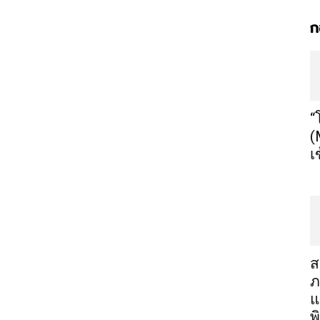
ก
“
(
เ
ส
ภ
แ
พ