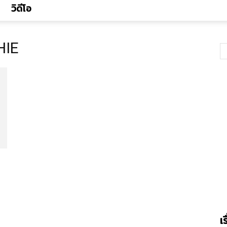
วิดีโอ
HIE
เ