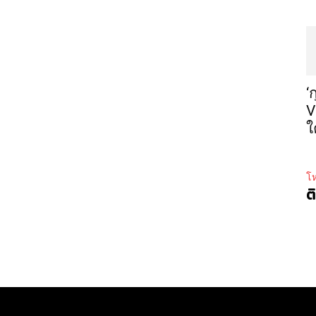
‘
V
ใ
โห
ต