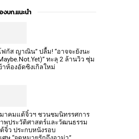
องบก.แนะนำ
โฟกัส ญาณิน” ปลื้ม! “อาจจะยังนะ
Maybe.Not.Yet)” ทะลุ 2 ล้านวิว ซุ่ม
ข้าห้องอัดซิงเกิลใหม่
มาคมแต้จิ๋วฯ ชวนชมนิทรรศการ
าพประวัติศาสตร์และวัฒนธรรม
ต้จิ๋ว ประกบหนังรอบ
ิเศษ “จดหมายรักถึงอาม่า”