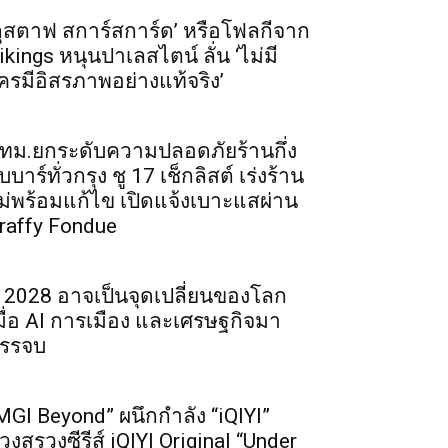
กุสตาฟ สการ์สการ์ด’ หรือโฟลกีจาก
ikings หนุนปาเลสไตน์ ลั่น ‘ไม่มี
ครมีอิสรภาพอย่างแท้จริง’
ทม.ยกระดับความปลอดภัยร้านกึ่ง
ับบาร์ทั่วกรุง ชู 17 เช็กลิสต์ เร่งร้าน
ม่พร้อมแก้ไข เปิดแจ้งเบาะแสผ่าน
raffy Fondue
ี 2028 อาจเป็นจุดเปลี่ยนของโลก
มื่อ AI การเมือง และเศรษฐกิจมา
รรจบ
MGI Beyond” ผนึกกำลัง “iQIYI”
วงสรวงซีรีส์ iQIYI Original “Under