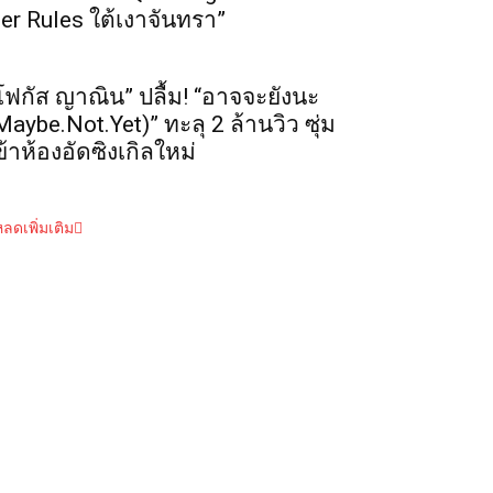
er Rules ใต้เงาจันทรา”
โฟกัส ญาณิน” ปลื้ม! “อาจจะยังนะ
Maybe.Not.Yet)” ทะลุ 2 ล้านวิว ซุ่ม
ข้าห้องอัดซิงเกิลใหม่
ลดเพิ่มเติม