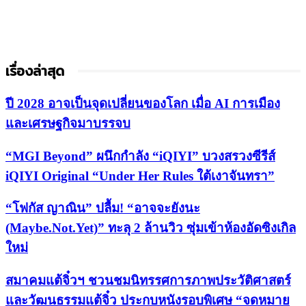
เรื่องล่าสุด
ปี 2028 อาจเป็นจุดเปลี่ยนของโลก เมื่อ AI การเมือง
และเศรษฐกิจมาบรรจบ
“MGI Beyond” ผนึกกำลัง “iQIYI” บวงสรวงซีรีส์
iQIYI Original “Under Her Rules ใต้เงาจันทรา”
“โฟกัส ญาณิน” ปลื้ม! “อาจจะยังนะ
(Maybe.Not.Yet)” ทะลุ 2 ล้านวิว ซุ่มเข้าห้องอัดซิงเกิล
ใหม่
สมาคมแต้จิ๋วฯ ชวนชมนิทรรศการภาพประวัติศาสตร์
และวัฒนธรรมแต้จิ๋ว ประกบหนังรอบพิเศษ “จดหมาย