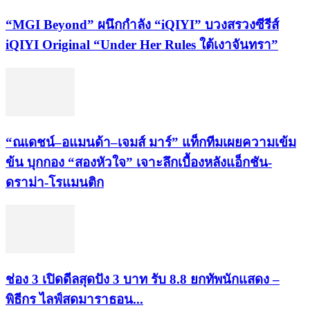
“MGI Beyond” ผนึกกำลัง “iQIYI” บวงสรวงซีรีส์
iQIYI Original “Under Her Rules ใต้เงาจันทรา”
“ณเดชน์–อแมนด้า–เจมส์ มาร์” แท็กทีมเผยความเข้ม
ข้น บุกกอง “สองหัวใจ” เจาะลึกเบื้องหลังแอ็กชัน-
ดราม่า-โรแมนติก
ช่อง 3 เปิดดีลสุดปัง 3 บาท รับ 8.8 ยกทัพนักแสดง –
พิธีกร ไลฟ์สดมาราธอน...