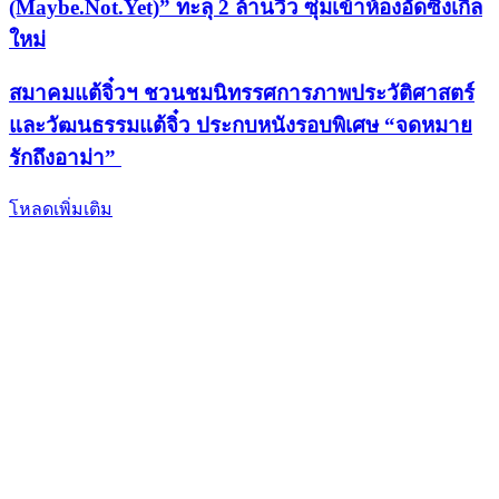
(Maybe.Not.Yet)” ทะลุ 2 ล้านวิว ซุ่มเข้าห้องอัดซิงเกิล
ใหม่
สมาคมแต้จิ๋วฯ ชวนชมนิทรรศการภาพประวัติศาสตร์
และวัฒนธรรมแต้จิ๋ว ประกบหนังรอบพิเศษ “จดหมาย
รักถึงอาม่า”
โหลดเพิ่มเติม