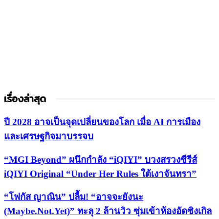
เรื่องล่าสุด
ปี 2028 อาจเป็นจุดเปลี่ยนของโลก เมื่อ AI การเมือง
และเศรษฐกิจมาบรรจบ
“MGI Beyond” ผนึกกำลัง “iQIYI” บวงสรวงซีรีส์
iQIYI Original “Under Her Rules ใต้เงาจันทรา”
“โฟกัส ญาณิน” ปลื้ม! “อาจจะยังนะ
(Maybe.Not.Yet)” ทะลุ 2 ล้านวิว ซุ่มเข้าห้องอัดซิงเกิล