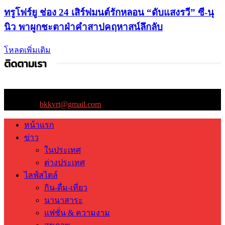
ทรูโฟร์ยู ช่อง 24 เสิร์ฟมนต์รักหลอน “ดับแสงรวี” ซี-นุ
นิว พาผูกชะตาฝ่าคำสาปคฤหาสน์ลึกลับ
โหลดเพิ่มเติม
ติดตามเรา
ติดต่อเรา:
bkkvrt@gmail.com
หน้าแรก
ข่าว
ในประเทศ
ต่างประเทศ
ไลฟ์สไตล์
กิน-ดื่ม-เที่ยว
นานาสาระ
แฟชั่น & ความงาม