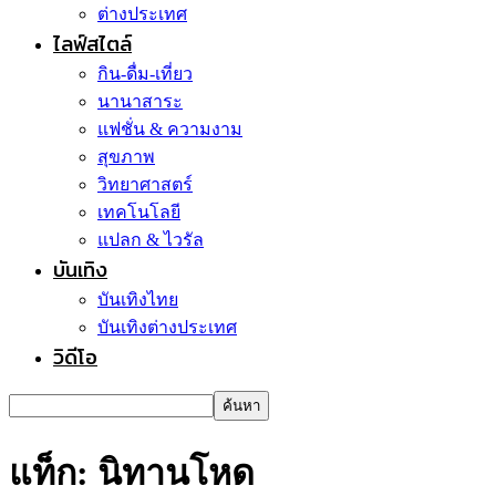
ต่างประเทศ
ไลฟ์สไตล์
กิน-ดื่ม-เที่ยว
นานาสาระ
แฟชั่น & ความงาม
สุขภาพ
วิทยาศาสตร์
เทคโนโลยี
แปลก & ไวรัล
บันเทิง
บันเทิงไทย
บันเทิงต่างประเทศ
วิดีโอ
แท็ก: นิทานโหด