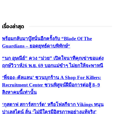
เรื่องล่าสุด
พร้อมกลับมาบู๊สนั่นอีกครั้งกับ “Blade Of The
Guardians – ยอดยุทธ์ดาบพิทักษ์“
“นก อุษณีย์” ควง “ม่วย” เปิดใจนาทีคุกเข่าขอแต่ง
ฤกษ์วิวาห์26 พ.ย. 69 บอกแม่ขำๆ ไม่ยกให้จะพาหนี
‘พี่จอง–คัลแลน’ ชวนบุกร้าน A Shop For Killers:
Recruitment Center ชวนพิสูจน์ฝีมือการต่อสู้ 8–9
สิงหาคมนี้เท่านั้น
‘กุสตาฟ สการ์สการ์ด’ หรือโฟลกีจาก Vikings หนุน
ปาเลสไตน์ ลั่น ‘ไม่มีใครมีอิสรภาพอย่างแท้จริง’