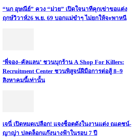
“นก อุษณีย์” ควง “ม่วย” เปิดใจนาทีคุกเข่าขอแต่ง
ฤกษ์วิวาห์26 พ.ย. 69 บอกแม่ขำๆ ไม่ยกให้จะพาหนี
‘พี่จอง–คัลแลน’ ชวนบุกร้าน A Shop For Killers:
Recruitment Center ชวนพิสูจน์ฝีมือการต่อสู้ 8–9
สิงหาคมนี้เท่านั้น
เจนี่ เปิดหมดเปลือก! แจงช็อตดังในงานแต่ง ณเดชน์-
ญาญ่า ปลดล็อกแก๊งนางฟ้าในรอบ 7 ปี