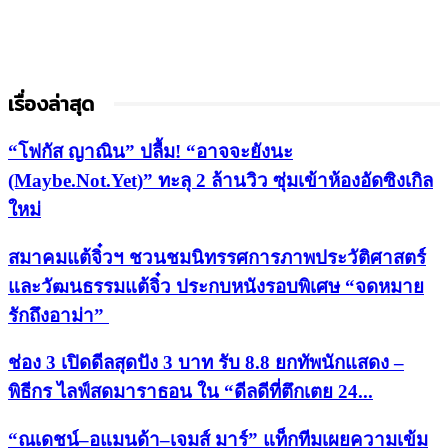
เรื่องล่าสุด
“โฟกัส ญาณิน” ปลื้ม! “อาจจะยังนะ
(Maybe.Not.Yet)” ทะลุ 2 ล้านวิว ซุ่มเข้าห้องอัดซิงเกิล
ใหม่
สมาคมแต้จิ๋วฯ ชวนชมนิทรรศการภาพประวัติศาสตร์
และวัฒนธรรมแต้จิ๋ว ประกบหนังรอบพิเศษ “จดหมาย
รักถึงอาม่า”
ช่อง 3 เปิดดีลสุดปัง 3 บาท รับ 8.8 ยกทัพนักแสดง –
พิธีกร ไลฟ์สดมาราธอน ใน “ดีลดีที่ตึกเตย 24...
“ณเดชน์–อแมนด้า–เจมส์ มาร์” แท็กทีมเผยความเข้ม