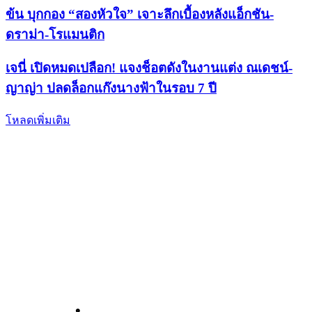
ข้น บุกกอง “สองหัวใจ” เจาะลึกเบื้องหลังแอ็กชัน-
ดราม่า-โรแมนติก
เจนี่ เปิดหมดเปลือก! แจงช็อตดังในงานแต่ง ณเดชน์-
ญาญ่า ปลดล็อกแก๊งนางฟ้าในรอบ 7 ปี
โหลดเพิ่มเติม