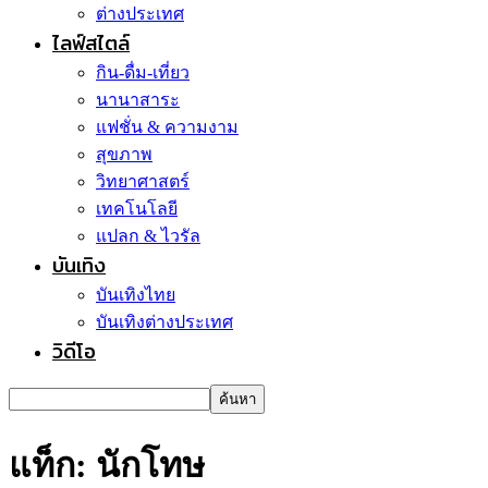
ต่างประเทศ
ไลฟ์สไตล์
กิน-ดื่ม-เที่ยว
นานาสาระ
แฟชั่น & ความงาม
สุขภาพ
วิทยาศาสตร์
เทคโนโลยี
แปลก & ไวรัล
บันเทิง
บันเทิงไทย
บันเทิงต่างประเทศ
วิดีโอ
แท็ก: นักโทษ