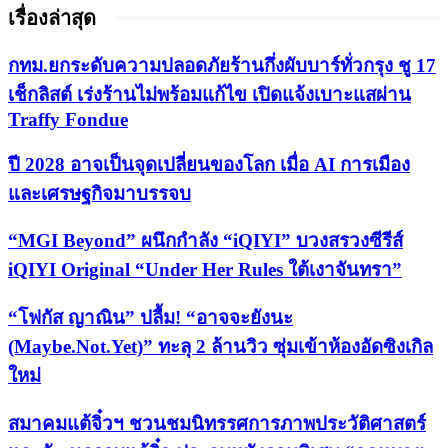
เรื่องล่าสุด
กทม.ยกระดับความปลอดภัยร้านกึ่งผับบาร์ทั่วกรุง ชู 17
เช็กลิสต์ เร่งร้านไม่พร้อมแก้ไข เปิดแจ้งเบาะแสผ่าน
Traffy Fondue
ปี 2028 อาจเป็นจุดเปลี่ยนของโลก เมื่อ AI การเมือง
และเศรษฐกิจมาบรรจบ
“MGI Beyond” ผนึกกำลัง “iQIYI” บวงสรวงซีรีส์
iQIYI Original “Under Her Rules ใต้เงาจันทรา”
“โฟกัส ญาณิน” ปลื้ม! “อาจจะยังนะ
(Maybe.Not.Yet)” ทะลุ 2 ล้านวิว ซุ่มเข้าห้องอัดซิงเกิล
ใหม่
สมาคมแต้จิ๋วฯ ชวนชมนิทรรศการภาพประวัติศาสตร์