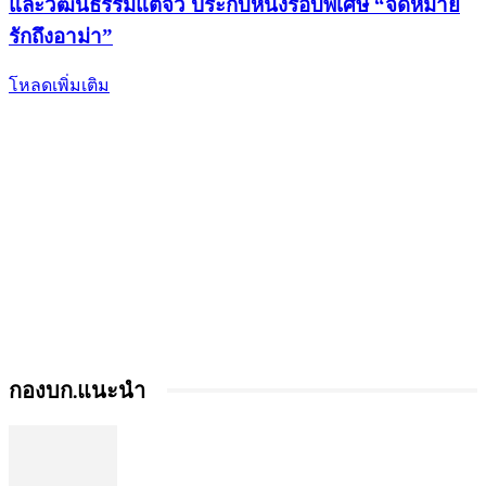
และวัฒนธรรมแต้จิ๋ว ประกบหนังรอบพิเศษ “จดหมาย
รักถึงอาม่า”
โหลดเพิ่มเติม
กองบก.แนะนำ