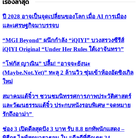
เรื่องล่าสุด
ปี 2028 อาจเป็นจุดเปลี่ยนของโลก เมื่อ AI การเมือง
และเศรษฐกิจมาบรรจบ
“MGI Beyond” ผนึกกำลัง “iQIYI” บวงสรวงซีรีส์
iQIYI Original “Under Her Rules ใต้เงาจันทรา”
“โฟกัส ญาณิน” ปลื้ม! “อาจจะยังนะ
(Maybe.Not.Yet)” ทะลุ 2 ล้านวิว ซุ่มเข้าห้องอัดซิงเกิล
ใหม่
สมาคมแต้จิ๋วฯ ชวนชมนิทรรศการภาพประวัติศาสตร์
และวัฒนธรรมแต้จิ๋ว ประกบหนังรอบพิเศษ “จดหมาย
รักถึงอาม่า”
ช่อง 3 เปิดดีลสุดปัง 3 บาท รับ 8.8 ยกทัพนักแสดง –
พิธีกร ไลฟ์สดมาราธอน ใน “ดีลดีที่ตึกเตย 24...