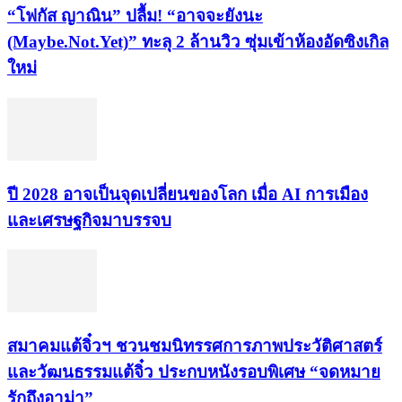
“โฟกัส ญาณิน” ปลื้ม! “อาจจะยังนะ
(Maybe.Not.Yet)” ทะลุ 2 ล้านวิว ซุ่มเข้าห้องอัดซิงเกิล
ใหม่
ปี 2028 อาจเป็นจุดเปลี่ยนของโลก เมื่อ AI การเมือง
และเศรษฐกิจมาบรรจบ
สมาคมแต้จิ๋วฯ ชวนชมนิทรรศการภาพประวัติศาสตร์
และวัฒนธรรมแต้จิ๋ว ประกบหนังรอบพิเศษ “จดหมาย
รักถึงอาม่า”