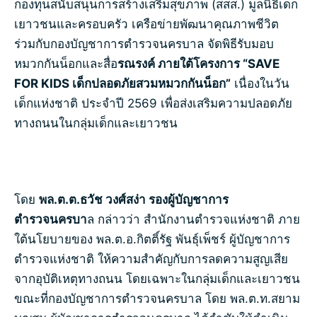
กองทุนสนับสนุนการสร้างเสริมสุขภาพ (สสส.) มูลนิธิเด็ก
เยาวชนและครอบครัว เครือข่ายพัฒนาคุณภาพชีวิต
ร่วมกับกองบัญชาการตำรวจนครบาล จัดพิธีรับมอบ
หมวกกันน็อกและสื่อ
รณรงค์ ภายใต้โครงการ “
SAVE
FOR KIDS เด็กปลอดภัยสวมหมวกกันน็อก”
เนื่องในวัน
เด็กแห่งชาติ ประจำปี 2569 เพื่อส่งเสริมความปลอดภัย
ทางถนนในกลุ่มเด็กและเยาวชน
โดย
พล.ต.ต.ธวัช วงศ์สง่า รองผู้บัญชาการ
ตำรวจนครบา
ล กล่าวว่า สำนักงานตำรวจแห่งชาติ ภาย
ใต้นโยบายของ พล.ต.อ.กิตติ์รัฐ พันธุ์เพ็ชร์ ผู้บัญชาการ
ตำรวจแห่งชาติ ให้ความสำคัญกับการลดความสูญเสีย
จากอุบัติเหตุทางถนน โดยเฉพาะในกลุ่มเด็กและเยาวชน
ขณะที่กองบัญชาการตำรวจนครบาล โดย พล.ต.ท.สยาม