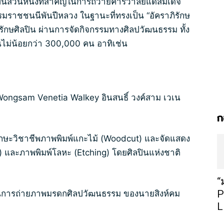
เป็นส่วนหนึ่งที่สำคัญในการถวายคารวาลัยแด่สมเด็จ
รมราชชนนีพันปีหลวง ในฐานะที่ทรงเป็น “อัคราภิรักษ
ักษศิลปิน ผ่านการจัดกิจกรรมทางศิลปวัฒนธรรม ทั้ง
ม่น้อยกว่า 300,000 คน อาทิเช่น
Wongsam Venetia Walkey อินสนธิ์ วงค์สาม เวเน
ก
ักษะวิชาชีพภาพพิมพ์แกะไม้ (Woodcut) และจัดแสดง
 และภาพพิมพ์โลหะ (Etching) โดยศิลปินแห่งชาติ
“
P
อนการถ่ายภาพมรดกศิลปวัฒนธรรม ของนายสิงห์คม
L