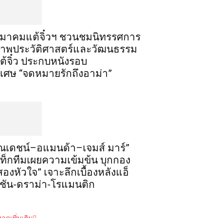
มาคมแต้จิ๋วฯ ชวนชมนิทรรศการ
าพประวัติศาสตร์และวัฒนธรรม
ต้จิ๋ว ประกบหนังรอบ
ิเศษ “จดหมายรักถึงอาม่า”
ณเดชน์–อแมนด้า–เจมส์ มาร์”
ท็กทีมเผยความเข้มข้น บุกกอง
สองหัวใจ” เจาะลึกเบื้องหลังแอ็
ชัน-ดราม่า-โรแมนติก
ลดเพิ่มเติม