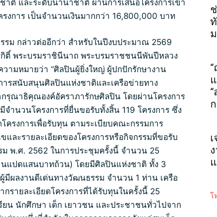
ดับชาติ และระดับนานาชาติ ผ่านการเสนอโครงการเข้า
ช
โครงการ เป็นจำนวนเงินมากกว่า 16,800,000 บาท
ท
ม
รรม กล่าวต่ออีกว่า สำหรับในปีงบประมาณ 2569
ริกิติ์ พระบรมราชินีนาถ พระบรมราชชนนีพันปีหลวง
“
ีความหมายว่า “ศิลปินผู้ยิ่งใหญ่ ผู้ปกปักรักษางาน
แ
นการสนับสนุนศิลปินแห่งชาติและเครือข่ายทาง
“
กรุณาธิคุณองค์อัคราภารักษศิลปิน โดยผ่านโครงการ
ก
่งมีจำนวนโครงการที่ยื่นขอรับทั้งสิ้น 119 โครงการ ซึ่ง
กโครงการเพื่อรับทุน ตามระเบียบคณะกรรมการ
นไขและรายละเอียดของโครงการหรือกิจกรรมที่ขอรับ
เ
ง
ม พ.ศ. 2562 ในการประชุมครั้งนี้ จำนวน 25
แ
านแปดแสนบาทถ้วน) โดยมีศิลปินแห่งชาติ ทั้ง 3
ู้มีผลงานดีเด่นทางวัฒนธรรม จำนวน 1 ท่าน เครือ
รายละเอียดโครงการที่ได้รับทุนในครั้งนี้ 25
โห
กเรียน นักศึกษา เด็ก เยาวชน และประชาชนทั่วไปจาก