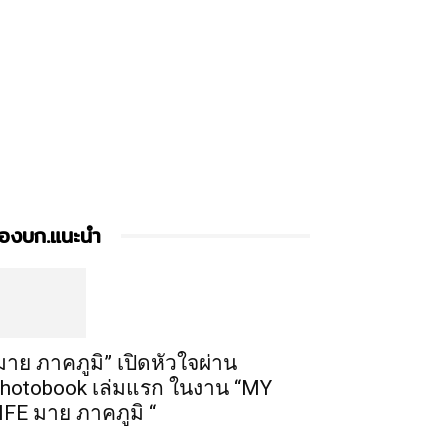
องบก.แนะนำ
มาย ภาคภูมิ” เปิดหัวใจผ่าน
hotobook เล่มแรก ในงาน “MY
IFE มาย ภาคภูมิ “