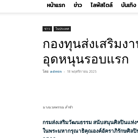
หน้าแรก
ข่าว
ไลฟ์สไตล์
บันเทิง
ข่าว
ในประเทศ
กองทุนส่งเสริมง
อุดหนุนรอบแรก
โดย
admin
-
18 พฤศจิกายน 2025
นางนวลพรรณ ล่ำซำ
กรมส่งเสริมวัฒนธรรม สนับสนุนศิลปินแห่
ในพระมหากรุณาธิคุณองค์อัคราภิรักษศิลปิน