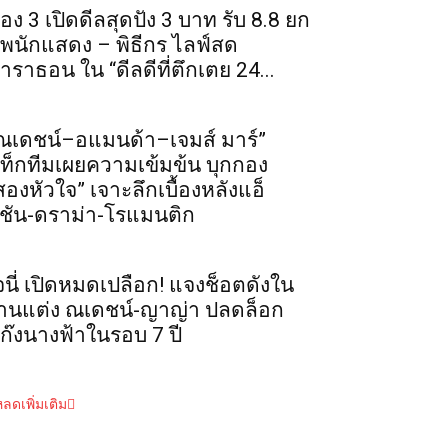
่อง 3 เปิดดีลสุดปัง 3 บาท รับ 8.8 ยก
ัพนักแสดง – พิธีกร ไลฟ์สด
าราธอน ใน “ดีลดีที่ตึกเตย 24...
ณเดชน์–อแมนด้า–เจมส์ มาร์”
ท็กทีมเผยความเข้มข้น บุกกอง
สองหัวใจ” เจาะลึกเบื้องหลังแอ็
ชัน-ดราม่า-โรแมนติก
จนี่ เปิดหมดเปลือก! แจงช็อตดังใน
านแต่ง ณเดชน์-ญาญ่า ปลดล็อก
ก๊งนางฟ้าในรอบ 7 ปี
ลดเพิ่มเติม