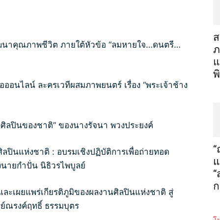
ส
ัฒนาคุณภาพชีวิต ภายใต้หัวข้อ “ลมหายใจ…ดนตรี…
ภ
แ
พ
สื่อออนไลน์ ละครเวทีผสมภาพยนตร์ เรื่อง “พระเจ้าช้าง
ุวศิลปินของชาติ” ของนางรัจนา พวงประยงค์
“
ปินแห่งชาติ : อบรมเชิงปฏิบัติการเพื่อถ่ายทอด
แ
นายกำปั่น นิธิวรไพบูลย์
“
ก
ะเผยแพร่เกียรติภูมิของผลงานศิลปินแห่งชาติ สู่
ณรงค์ฤทธิ์ ธรรมบุตร
โห