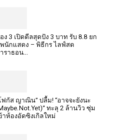
่อง 3 เปิดดีลสุดปัง 3 บาท รับ 8.8 ยก
ัพนักแสดง – พิธีกร ไลฟ์สด
าราธอน...
โฟกัส ญาณิน” ปลื้ม! “อาจจะยังนะ
Maybe.Not.Yet)” ทะลุ 2 ล้านวิว ซุ่ม
ข้าห้องอัดซิงเกิลใหม่