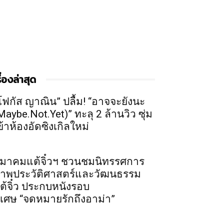
รื่องล่าสุด
โฟกัส ญาณิน” ปลื้ม! “อาจจะยังนะ
Maybe.Not.Yet)” ทะลุ 2 ล้านวิว ซุ่ม
ข้าห้องอัดซิงเกิลใหม่
มาคมแต้จิ๋วฯ ชวนชมนิทรรศการ
าพประวัติศาสตร์และวัฒนธรรม
ต้จิ๋ว ประกบหนังรอบ
ิเศษ “จดหมายรักถึงอาม่า”