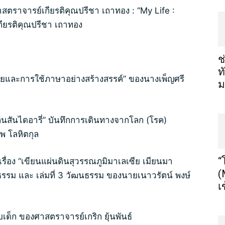
ราจารย์เกียรติคุณปรีชา เถาทอง : “My Life :
ียรติคุณปรีชา เถาทอง
ช
ท
ายและการใช้ภาษาอย่างสร้างสรรค์” ของนางเพ็ญศรี
ม
กินสันไดอารี่” บันทึกการเดินทางจากโลก (โรค)
พ โลหิตกุล
“
รื่อง “เขียนแผ่นดินสุวรรณภูมิมาเลเซีย เมียนมา
(
ารยธรรม และ เล่มที่ 3 วัฒนธรรม ของนายเนาวรัตน์ พงษ์
เ
ด็ก ของศาสตราจารย์เกริก ยุ้นพันธ์