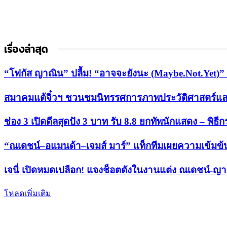
เรื่องล่าสุด
“โฟกัส ญาณิน” ปลื้ม! “อาจจะยังนะ (Maybe.Not.Yet)” ทะล
สมาคมแต้จิ๋วฯ ชวนชมนิทรรศการภาพประวัติศาสตร์และ
ช่อง 3 เปิดดีลสุดปัง 3 บาท รับ 8.8 ยกทัพนักแสดง – พิธี
“ณเดชน์–อแมนด้า–เจมส์ มาร์” แท็กทีมเผยความเข้มข้น 
เจนี่ เปิดหมดเปลือก! แจงช็อตดังในงานแต่ง ณเดชน์-ญ
โหลดเพิ่มเติม