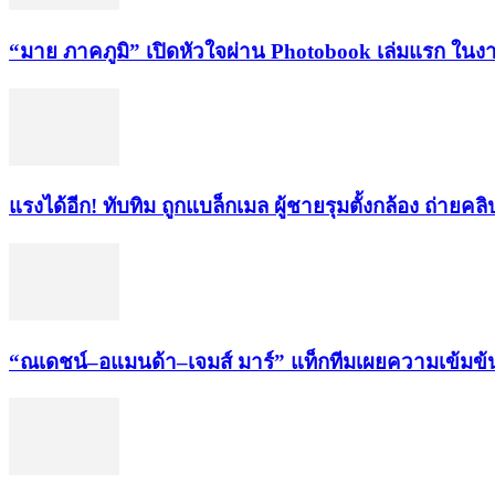
“มาย ภาคภูมิ” เปิดหัวใจผ่าน Photobook เล่มแรก ใน
แรงได้อีก! ทับทิม ถูกแบล็กเมล ผู้ชายรุมตั้งกล้อง ถ่ายคลิป
“ณเดชน์–อแมนด้า–เจมส์ มาร์” แท็กทีมเผยความเข้มข้น 