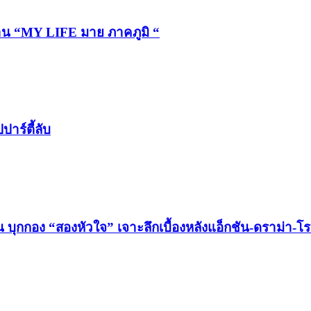
งาน “MY LIFE มาย ภาคภูมิ “
ปาร์ตี้ลับ
บุกกอง “สองหัวใจ” เจาะลึกเบื้องหลังแอ็กชัน-ดราม่า-โ