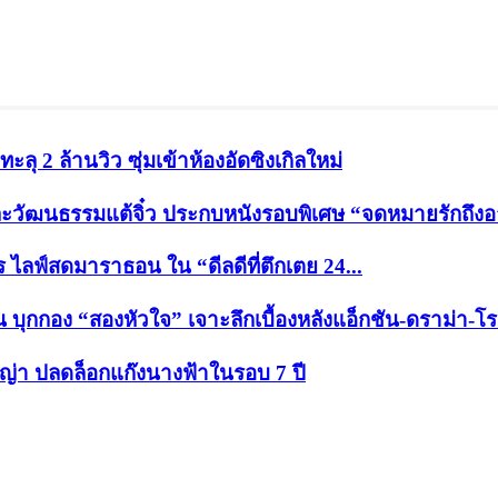
ุ 2 ล้านวิว ซุ่มเข้าห้องอัดซิงเกิลใหม่
วัฒนธรรมแต้จิ๋ว ประกบหนังรอบพิเศษ “จดหมายรักถึง
กร ไลฟ์สดมาราธอน ใน “ดีลดีที่ตึกเตย 24...
บุกกอง “สองหัวใจ” เจาะลึกเบื้องหลังแอ็กชัน-ดราม่า-โ
าญ่า ปลดล็อกแก๊งนางฟ้าในรอบ 7 ปี