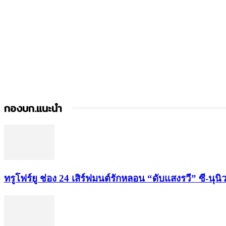
กองบก.แนะนำ
ทรูโฟร์ยู ช่อง 24 เสิร์ฟมนต์รักหลอน “ดับแสงรวี” ซี-น