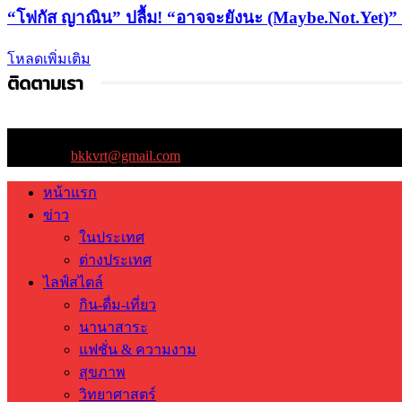
“โฟกัส ญาณิน” ปลื้ม! “อาจจะยังนะ (Maybe.Not.Yet)” ทะล
โหลดเพิ่มเติม
ติดตามเรา
ติดต่อเรา:
bkkvrt@gmail.com
หน้าแรก
ข่าว
ในประเทศ
ต่างประเทศ
ไลฟ์สไตล์
กิน-ดื่ม-เที่ยว
นานาสาระ
แฟชั่น & ความงาม
สุขภาพ
วิทยาศาสตร์