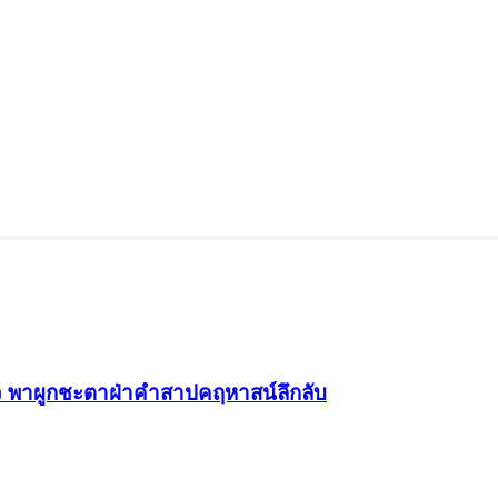
ุนิว พาผูกชะตาฝ่าคำสาปคฤหาสน์ลึกลับ