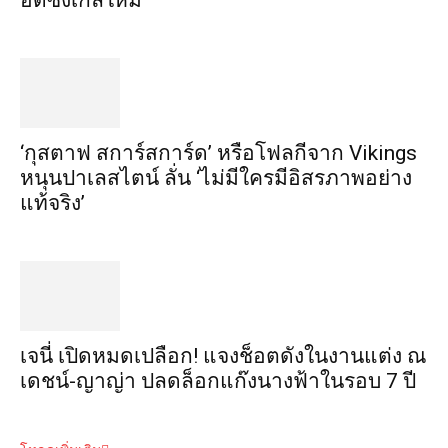
อัดซิงเกิลใหม่
‘กุสตาฟ สการ์สการ์ด’ หรือโฟลกีจาก Vikings
หนุนปาเลสไตน์ ลั่น ‘ไม่มีใครมีอิสรภาพอย่าง
แท้จริง’
เจนี่ เปิดหมดเปลือก! แจงช็อตดังในงานแต่ง ณ
เดชน์-ญาญ่า ปลดล็อกแก๊งนางฟ้าในรอบ 7 ปี