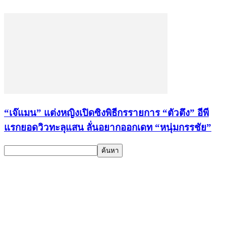
“เจ๊แมน” แต่งหญิงเปิดซิงพิธีกรรายการ “ตัวตึง” อีพี
แรกยอดวิวทะลุแสน ลั่นอยากออกเดท “หนุ่มกรรชัย”