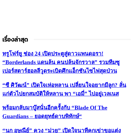
เรื่องล่าสุด
ทรูโฟร์ยู ช่อง 24 เปิดประตูสู่ดาวแพนดอรา!
“Borderlands แดนล้น คนปล้นจักรวาล” รวมทีมซู
เปอร์สตาร์ฮอลลีวูดระเบิดศึกแอ็กชันไซไฟสุดป่วน
“ซี ศิวัฒน์” เปิดใจเห่อหลาน เปลี่ยนใจอยากมีลูก? ลั่น
แก่ตัวไปยกสมบัติให้หลาน พา “เอมี่” ไปอยู่เวลเนส
พร้อมกลับมาบู๊สนั่นอีกครั้งกับ “Blade Of The
Guardians – ยอดยุทธ์ดาบพิทักษ์“
“นก อุษณีย์” ควง “ม่วย” เปิดใจนาทีคุกเข่าขอแต่ง