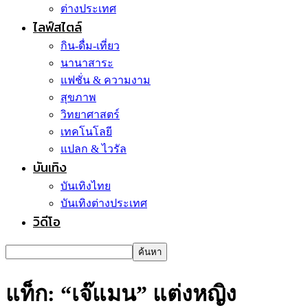
ต่างประเทศ
ไลฟ์สไตล์
กิน-ดื่ม-เที่ยว
นานาสาระ
แฟชั่น & ความงาม
สุขภาพ
วิทยาศาสตร์
เทคโนโลยี
แปลก & ไวรัล
บันเทิง
บันเทิงไทย
บันเทิงต่างประเทศ
วิดีโอ
แท็ก: “เจ๊แมน” แต่งหญิง