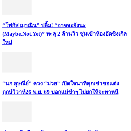
“โฟกัส ญาณิน” ปลื้ม! “อาจจะยังนะ
(Maybe.Not.Yet)” ทะลุ 2 ล้านวิว ซุ่มเข้าห้องอัดซิงเกิล
ใหม่
“นก อุษณีย์” ควง “ม่วย” เปิดใจนาทีคุกเข่าขอแต่ง
ฤกษ์วิวาห์26 พ.ย. 69 บอกแม่ขำๆ ไม่ยกให้จะพาหนี