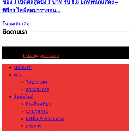
ช่อง 3 เปิดดีลสุดปัง 3 บาท รับ 8.8 ยกทัพนักแสดง –
พิธีกร ไลฟ์สดมาราธอน...
โหลดเพิ่มเติม
ติดตามเรา
ติดต่อเรา:
bkkvrt@gmail.com
หน้าแรก
ข่าว
ในประเทศ
ต่างประเทศ
ไลฟ์สไตล์
กิน-ดื่ม-เที่ยว
นานาสาระ
แฟชั่น & ความงาม
สุขภาพ