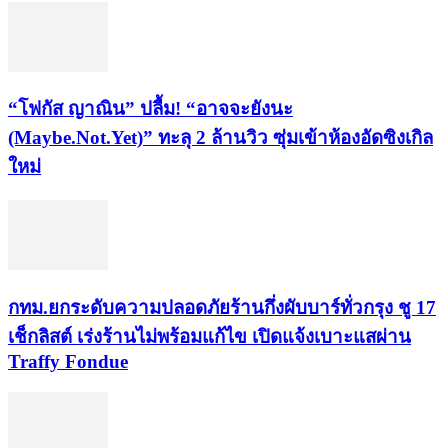
“โฟกัส ญาณิน” ปลื้ม! “อาจจะยังนะ
(Maybe.Not.Yet)” ทะลุ 2 ล้านวิว ซุ่มเข้าห้องอัดซิงเกิล
ใหม่
กทม.ยกระดับความปลอดภัยร้านกึ่งผับบาร์ทั่วกรุง ชู 17
เช็กลิสต์ เร่งร้านไม่พร้อมแก้ไข เปิดแจ้งเบาะแสผ่าน
Traffy Fondue