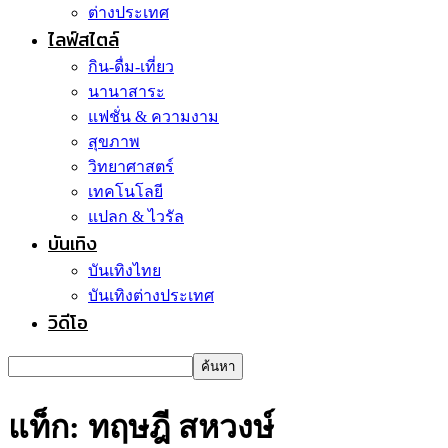
ต่างประเทศ
ไลฟ์สไตล์
กิน-ดื่ม-เที่ยว
นานาสาระ
แฟชั่น & ความงาม
สุขภาพ
วิทยาศาสตร์
เทคโนโลยี
แปลก & ไวรัล
บันเทิง
บันเทิงไทย
บันเทิงต่างประเทศ
วิดีโอ
แท็ก: ทฤษฎี สหวงษ์