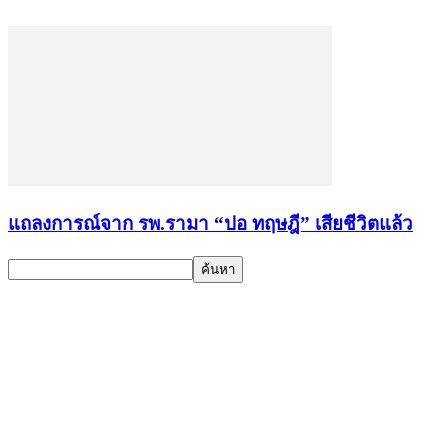
แถลงการณ์จาก รพ.รามา “ปอ ทฤษฎี” เสียชีวิตแล้ว