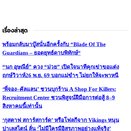
เรื่องล่าสุด
พร้อมกลับมาบู๊สนั่นอีกครั้งกับ “Blade Of The
Guardians – ยอดยุทธ์ดาบพิทักษ์“
“นก อุษณีย์” ควง “ม่วย” เปิดใจนาทีคุกเข่าขอแต่ง
ฤกษ์วิวาห์26 พ.ย. 69 บอกแม่ขำๆ ไม่ยกให้จะพาหนี
‘พี่จอง–คัลแลน’ ชวนบุกร้าน A Shop For Killers:
Recruitment Center ชวนพิสูจน์ฝีมือการต่อสู้ 8–9
สิงหาคมนี้เท่านั้น
‘กุสตาฟ สการ์สการ์ด’ หรือโฟลกีจาก Vikings หนุน
ปาเลสไตน์ ลั่น ‘ไม่มีใครมีอิสรภาพอย่างแท้จริง’