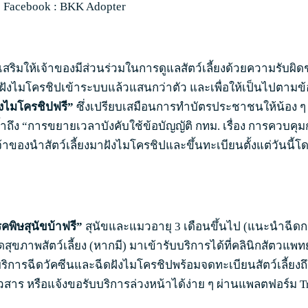
จ Facebook : BKK Adopter
เสริมให้เจ้าของมีส่วนร่วมในการดูแลสัตว์เลี้ยงด้วยความรับ
ฉีดฝังไมโครชิปเข้าระบบแล้วแสนกว่าตัว และเพื่อให้เป็นไปตามข้อ
ังไมโครชิปฟรี”
ซึ่งเปรียบเสมือนการทำบัตรประชาชนให้น้อง ๆ เ
ย้ำถึง “การขยายเวลาบังคับใช้ข้อบัญญัติ กทม. เรื่อง การควบคุ
าของนำสัตว์เลี้ยงมาฝังไมโครชิปและขึ้นทะเบียนตั้งแต่วันนี้โ
คพิษสุนัขบ้าฟรี”
สุนัขและแมวอายุ 3 เดือนขึ้นไป (แนะนำฉีดกระต
ขภาพสัตว์เลี้ยง (หากมี) มาเข้ารับบริการได้ที่คลินิกสัตวแ
่ให้บริการฉีดวัคซีนและฉีดฝังไมโครชิปพร้อมจดทะเบียนสัตว์เลี้ยงถ
าร หรือแจ้งขอรับบริการล่วงหน้าได้ง่าย ๆ ผ่านแพลตฟอร์ม T