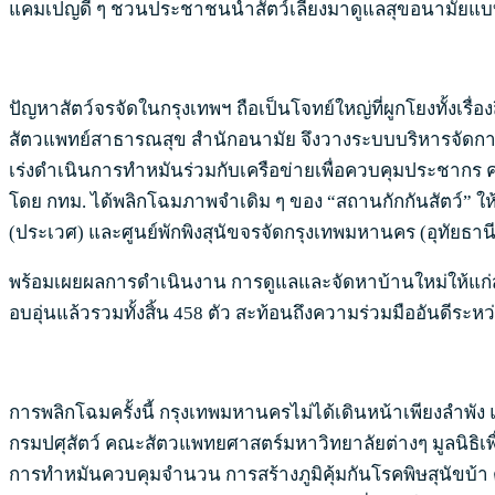
แคมเปญดี ๆ ชวนประชาชนนำสัตว์เลี้ยงมาดูแลสุขอนามัยแ
ปัญหาสัตว์จรจัดในกรุงเทพฯ ถือเป็นโจทย์ใหญ่ที่ผูกโยงทั้งเ
สัตวแพทย์สาธารณสุข สำนักอนามัย จึงวางระบบบริหารจัดการอ
เร่งดำเนินการทำหมันร่วมกับเครือข่ายเพื่อควบคุมประชากร คว
โดย กทม. ได้พลิกโฉมภาพจำเดิม ๆ ของ “สถานกักกันสัตว์” ให้ก
(ประเวศ) และศูนย์พักพิงสุนัขจรจัดกรุงเทพมหานคร (อุทัยธานี
พร้อมเผยผลการดำเนินงาน การดูแลและจัดหาบ้านใหม่ให้แก่สัต
อบอุ่นแล้วรวมทั้งสิ้น 458 ตัว สะท้อนถึงความร่วมมืออันดีระห
การพลิกโฉมครั้งนี้ กรุงเทพมหานครไม่ได้เดินหน้าเพียงลำพ
กรมปศุสัตว์ คณะสัตวแพทยศาสตร์มหาวิทยาลัยต่างๆ มูลนิธิเพื่อ
การทำหมันควบคุมจำนวน การสร้างภูมิคุ้มกันโรคพิษสุนัขบ้า 