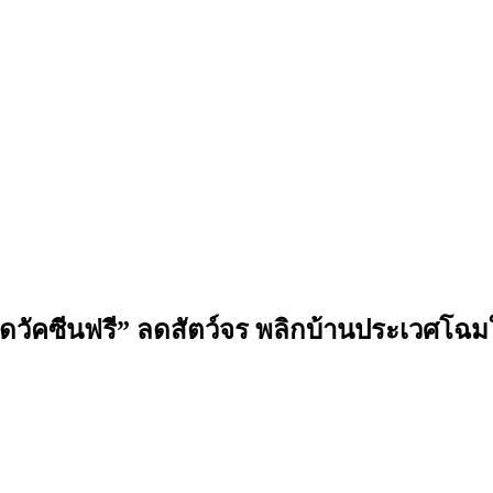
ัคซีนฟรี” ลดสัตว์จร พลิกบ้านประเวศโฉมใหม่