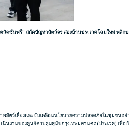
ัคซีนฟรี” สกัดปัญหาสัตว์จร ส่องบ้านประเวศโฉมใหม่ พลิกบทบ
าพสัตว์เลี้ยงและขับเคลื่อนนโยบายความปลอดภัยในชุมชนอย่างต
นินงานของศูนย์ควบคุมสุนัขกรุงเทพมหานคร (ประเวศ) เพื่อเปิ