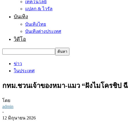
เทคโนโลยี
แปลก & ไวรัล
บันเทิง
บันเทิงไทย
บันเทิงต่างประเทศ
วิดีโอ
ข่าว
ในประเทศ
กทม.ชวนเจ้าของหมา-แมว “ฝังไมโครชิป ฉีดว
โดย
admin
-
12 มิถุนายน 2026