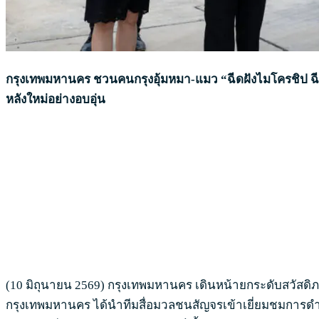
กรุงเทพมหานคร ชวนคนกรุงอุ้มหมา-แมว “ฉีดฝังไมโครชิป ฉีดว
หลังใหม่อย่างอบอุ่น
(10 มิถุนายน 2569) กรุงเทพมหานคร เดินหน้ายกระดับสวัสดิภ
กรุงเทพมหานคร ได้นำทีมสื่อมวลชนสัญจรเข้าเยี่ยมชมการดำเ