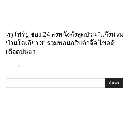
ทรูโฟร์ยู ช่อง 24 ส่งหนังดังสุดป่วน “แก๊งม่วน
ป่วนโตเกียว 3” รวมพลนักสืบตัวจี๊ด ไขคดี
เดือดปนฮา