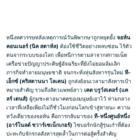
หนึ่งทศวรรษหลังเหตุการณ์วันพิพากษาถูกหยุดยั้ง
จอห์น
คอนเนอร์ (นิค สตาห์ล)
ต้องใช้ชีวิตอย่างหลบซ่อน ไร้ตัว
ตนจากระบบของโลก เพื่อหนีการตามล่าจากสกายเน็ต
เครือข่ายปัญญาประดิษฐ์อัจฉริยะที่ยังไม่ยอมล้มเลิก
ภารกิจทำลายมนุษยชาติ จนกระทั่งหุ่นสังหารรุ่นใหม่
ที-
เอ็กซ์ (คริสตานนา โลเคน)
ถูกส่งย้อนเวลามาสังหารเป้า
หมายสำคัญ รวมถึงสัตวแพทย์สาว
เคต บรูว์สเตอร์ (แค
ลร์ เดนส์)
ผู้กุมชะตาอนาคตของมนุษย์เอาไว้ ท่ามกลาง
เวลาที่เหลือเพียงไม่กี่ชั่วโมงก่อนโลกเข้าสู่หายนะ ความ
หวังเดียวของจอห์น คือการกลับมาของ
ที-หนึ่งศูนย์หนึ่ง
(อาร์โนลด์ ชวาร์เซเน็กเกอร์)
ไซบอร์กนักสู้รุ่นเก๋าที่ต้อง
ปะทะกับจักรกลสังหารสุดล้ำในการต่อสู้ครั้งสำคัญ