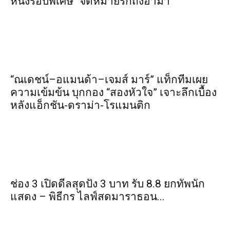
หนังรอบพิเศษ “จดหมายรักถึงอาม่า”
“ณเดชน์–อแมนด้า–เจมส์ มาร์” แท็กทีมเผย
ความเข้มข้น บุกกอง “สองหัวใจ” เจาะลึกเบื้อง
หลังแอ็กชัน-ดราม่า-โรแมนติก
ช่อง 3 เปิดดีลสุดปัง 3 บาท รับ 8.8 ยกทัพนัก
แสดง – พิธีกร ไลฟ์สดมาราธอน...