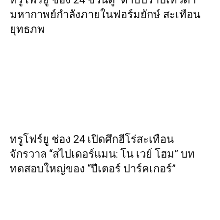
มหากาพย์กำลังภายในฟอร์มยักษ์ สะเทือน
ยุทธภพ
ทรูโฟร์ยู ช่อง 24 เปิดศึกฮีโร่สะเทือน
จักรวาล “สไปเดอร์แมน: โน เวย์ โฮม” บท
ทดสอบใหญ่ของ “ปีเตอร์ ปาร์คเกอร์”