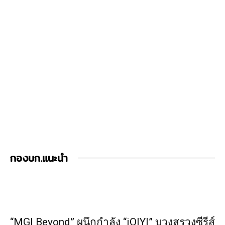
กองบก.แนะนำ
“MGI Beyond” ผนึกกำลัง “iQIYI” บวงสรวงซีรีส์