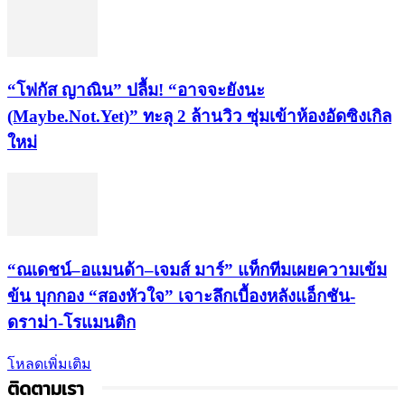
“โฟกัส ญาณิน” ปลื้ม! “อาจจะยังนะ
(Maybe.Not.Yet)” ทะลุ 2 ล้านวิว ซุ่มเข้าห้องอัดซิงเกิล
ใหม่
“ณเดชน์–อแมนด้า–เจมส์ มาร์” แท็กทีมเผยความเข้ม
ข้น บุกกอง “สองหัวใจ” เจาะลึกเบื้องหลังแอ็กชัน-
ดราม่า-โรแมนติก
โหลดเพิ่มเติม
ติดตามเรา