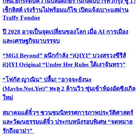
กทม.ยกระดับความปลอดภัยร้านกึ่งผับบาร์ทั่วกรุง ชู 17
เช็กลิสต์ เร่งร้านไม่พร้อมแก้ไข เปิดแจ้งเบาะแสผ่าน
Traffy Fondue
ปี 2028 อาจเป็นจุดเปลี่ยนของโลก เมื่อ AI การเมือง
และเศรษฐกิจมาบรรจบ
“MGI Beyond” ผนึกกำลัง “iQIYI” บวงสรวงซีรีส์
iQIYI Original “Under Her Rules ใต้เงาจันทรา”
“โฟกัส ญาณิน” ปลื้ม! “อาจจะยังนะ
(Maybe.Not.Yet)” ทะลุ 2 ล้านวิว ซุ่มเข้าห้องอัดซิงเกิล
ใหม่
สมาคมแต้จิ๋วฯ ชวนชมนิทรรศการภาพประวัติศาสตร์
และวัฒนธรรมแต้จิ๋ว ประกบหนังรอบพิเศษ “จดหมาย
รักถึงอาม่า”