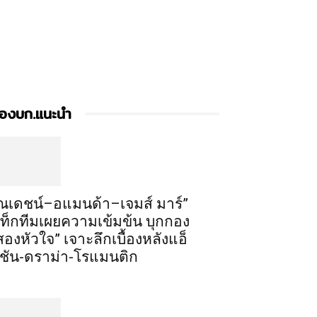
องบก.แนะนำ
ณเดชน์–อแมนด้า–เจมส์ มาร์”
ท็กทีมเผยความเข้มข้น บุกกอง
สองหัวใจ” เจาะลึกเบื้องหลังแอ็
ชัน-ดราม่า-โรแมนติก