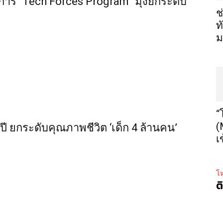
งการ “Tech Forces Program” มุ่งยกระดับ
ช
ท
ม
“
(
 ปี ยกระดับคุณภาพชีวิต ‘เด็ก 4 ล้านคน’
เ
โห
ต