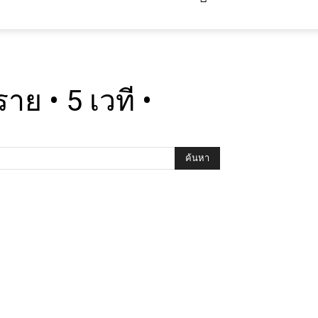
ย • 5 เวที •