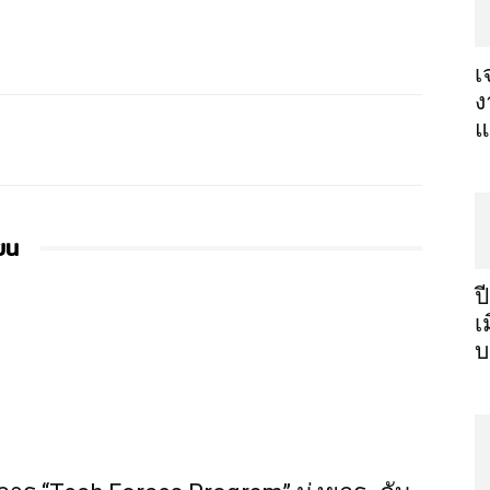
เ
ง
แ
ียน
ป
เ
บ