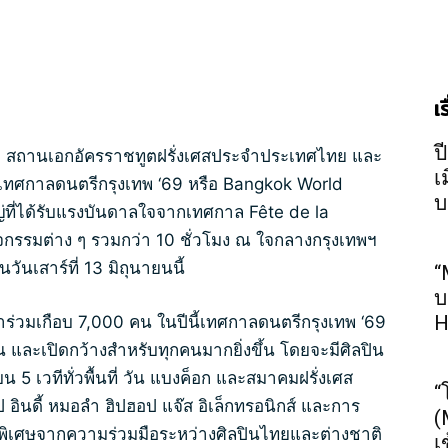
เ
ป
เทพ สถานเอกอัครราชทูตฝรั่งเศสประจำประเทศไทย และ
เ
เทศกาลดนตรีกรุงเทพ ‘69 หรือ Bangkok World
บ
่ที่ได้รับแรงบันดาลใจจากเทศกาล Fête de la
กรรมต่าง ๆ รวมกว่า 10 ชั่วโมง ณ ใจกลางกรุงเทพฯ
วันเสาร์ที่ 13 มิถุนายนนี้
“
บ
H
เข้าร่วมเกือบ 7,000 คน ในปีนี้เทศกาลดนตรีกรุงเทพ ‘69
าน และเปิดกว้างสำหรับทุกคนมากยิ่งขึ้น โดยจะมีศิลปิน
 เวทีทั่วพื้นที่ วัน แบงค็อก และสมาคมฝรั่งเศส
“
อินดี้ หมอลำ ฮิปฮอป แจ๊ส อิเล็กทรอนิกส์ และการ
(
งพิเศษจากความร่วมมือระหว่างศิลปินไทยและต่างชาติ
เ