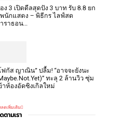
่อง 3 เปิดดีลสุดปัง 3 บาท รับ 8.8 ยก
ัพนักแสดง – พิธีกร ไลฟ์สด
าราธอน...
โฟกัส ญาณิน” ปลื้ม! “อาจจะยังนะ
Maybe.Not.Yet)” ทะลุ 2 ล้านวิว ซุ่ม
ข้าห้องอัดซิงเกิลใหม่
ลดเพิ่มเติม
ิดตามเรา