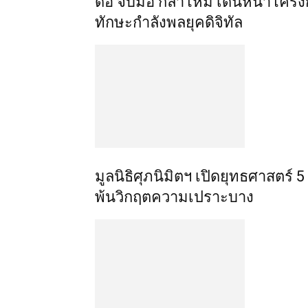
ดีอี จับมือ กลาโหม เดินหน้าโคร
ทักษะกำลังพลยุคดิจิทัล
มูลนิธิศุภนิมิตฯ เปิดยุทธศาสตร์ 5
พ้นวิกฤตความเปราะบาง