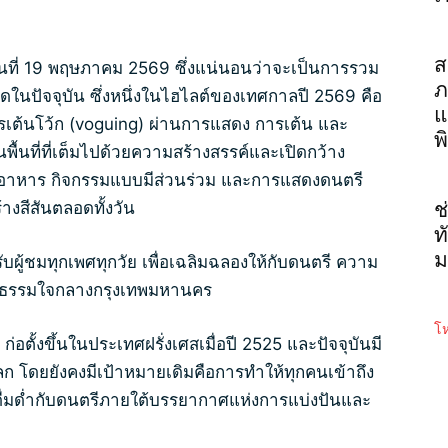
ส
ันที่ 19 พฤษภาคม 2569 ซึ่งแน่นอนว่าจะเป็นการรวม
ภ
ุดในปัจจุบัน ซึ่งหนึ่งในไฮไลต์ของเทศกาลปี 2569 คือ
แ
รเต้นโว้ก (voguing) ผ่านการแสดง การเต้น และ
พ
พื้นที่ที่เต็มไปด้วยความสร้างสรรค์และเปิดกว้าง
นอาหาร กิจกรรมแบบมีส่วนร่วม และการแสดงดนตรี
างสีสันตลอดทั้งวัน
ช
ท
ม
บผู้ชมทุกเพศทุกวัย เพื่อเฉลิมฉลองให้กับดนตรี ความ
ฒนธรรมใจกลางกรุงเทพมหานคร
โห
ตั้งขึ้นในประเทศฝรั่งเศสเมื่อปี 2525 และปัจจุบันมี
โลก โดยยังคงมีเป้าหมายเดิมคือการทำให้ทุกคนเข้าถึง
ะดื่มด่ำกับดนตรีภายใต้บรรยากาศแห่งการแบ่งปันและ