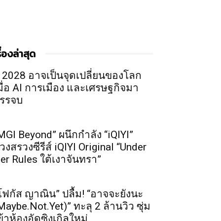
รื่องล่าสุด
ี 2028 อาจเป็นจุดเปลี่ยนของโลก
มื่อ AI การเมือง และเศรษฐกิจมา
รรจบ
MGI Beyond” ผนึกกำลัง “iQIYI”
วงสรวงซีรีส์ iQIYI Original “Under
er Rules ใต้เงาจันทรา”
โฟกัส ญาณิน” ปลื้ม! “อาจจะยังนะ
Maybe.Not.Yet)” ทะลุ 2 ล้านวิว ซุ่ม
ข้าห้องอัดซิงเกิลใหม่