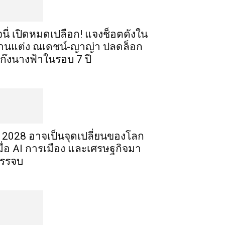
จนี่ เปิดหมดเปลือก! แจงช็อตดังใน
านแต่ง ณเดชน์-ญาญ่า ปลดล็อก
ก๊งนางฟ้าในรอบ 7 ปี
ี 2028 อาจเป็นจุดเปลี่ยนของโลก
มื่อ AI การเมือง และเศรษฐกิจมา
รรจบ