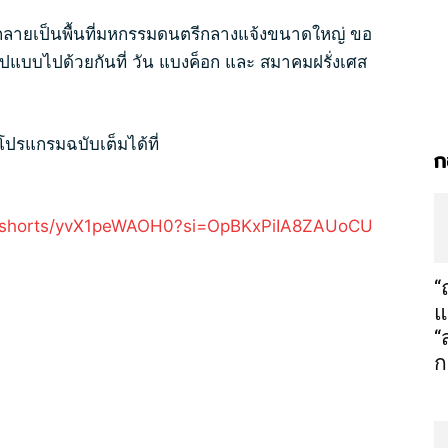
จะกลายเป็นพื้นที่มหกรรมดนตรีกลางแจ้งขนาดใหญ่ ขอ
ูปแบบไปด้วยกันที่ วัน แบงค็อก และ สมาคมฝรั่งเศส
โปรแกรมฉบับเต็มได้ที่
ก
m/shorts/yvX1peWAOH0?si=OpBKxPiIA8ZAUoCU
“
แ
“
ก