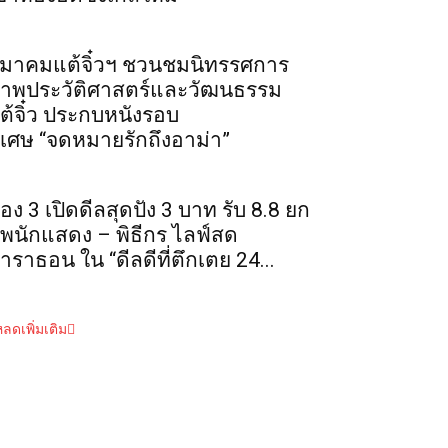
มาคมแต้จิ๋วฯ ชวนชมนิทรรศการ
าพประวัติศาสตร์และวัฒนธรรม
ต้จิ๋ว ประกบหนังรอบ
ิเศษ “จดหมายรักถึงอาม่า”
่อง 3 เปิดดีลสุดปัง 3 บาท รับ 8.8 ยก
ัพนักแสดง – พิธีกร ไลฟ์สด
าราธอน ใน “ดีลดีที่ตึกเตย 24...
ลดเพิ่มเติม