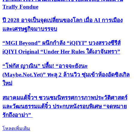
Traffy Fondue
ปี 2028 อาจเป็นจุดเปลี่ยนของโลก เมื่อ AI การเมือง
และเศรษฐกิจมาบรรจบ
“MGI Beyond” ผนึกกำลัง “iQIYI” บวงสรวงซีรีส์
iQIYI Original “Under Her Rules ใต้เงาจันทรา”
“โฟกัส ญาณิน” ปลื้ม! “อาจจะยังนะ
(Maybe.Not.Yet)” ทะลุ 2 ล้านวิว ซุ่มเข้าห้องอัดซิงเกิล
ใหม่
สมาคมแต้จิ๋วฯ ชวนชมนิทรรศการภาพประวัติศาสตร์
และวัฒนธรรมแต้จิ๋ว ประกบหนังรอบพิเศษ “จดหมาย
รักถึงอาม่า”
โหลดเพิ่มเติม