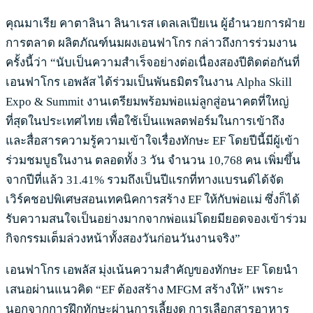
คุณมาเรีย คาตาลินา ลินาเรส เดลเลเปียเน ผู้อำนวยการฝ่าย
การตลาด ผลิตภัณฑ์นมผงเอนฟาโกร กล่าวถึงการร่วมงาน
ครั้งนี้ว่า “นับเป็นความสำเร็จอย่างต่อเนื่องสองปีติดต่อกันที่
เอนฟาโกร เอพลัส ได้ร่วมเป็นพันธมิตรในงาน Alpha Skill
Expo & Summit งานเตรียมพร้อมพ่อแม่ลูกสู่อนาคตที่ใหญ่
ที่สุดในประเทศไทย เพื่อใช้เป็นแพลตฟอร์มในการเข้าถึง
และสื่อสารความรู้ความเข้าใจเรื่องทักษะ EF โดยปีนี้มีผู้เข้า
ร่วมชมบูธในงาน ตลอดทั้ง 3 วัน จำนวน 10,768 คน เพิ่มขึ้น
จากปีที่แล้ว 31.41% รวมถึงเป็นปีแรกที่ทางแบรนด์ได้จัด
เวิร์คชอปพิเศษสอนเทคนิคการสร้าง EF ให้กับพ่อแม่ ซึ่งก็ได้
รับความสนใจเป็นอย่างมากจากพ่อแม่โดยมียอดจองเข้าร่วม
กิจกรรมเต็มล่วงหน้าทั้งสองวันก่อนวันงานจริง”
เอนฟาโกร เอพลัส มุ่งเน้นความสำคัญของทักษะ EF โดยนำ
เสนอผ่านแนวคิด “EF ต้องสร้าง MFGM สร้างให้” เพราะ
นอกจากการฝึกทักษะผ่านการเลี้ยงดู การเลือกสารอาหาร