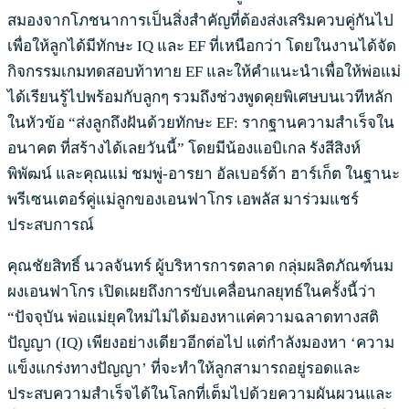
สมองจากโภชนาการเป็นสิ่งสำคัญที่ต้องส่งเสริมควบคู่กันไป
เพื่อให้ลูกได้มีทักษะ IQ และ EF ที่เหนือกว่า โดยในงานได้จัด
กิจกรรมเกมทดสอบท้าทาย EF และให้คำแนะนำเพื่อให้พ่อแม่
ได้เรียนรู้ไปพร้อมกับลูกๆ รวมถึงช่วงพูดคุยพิเศษบนเวทีหลัก
ในหัวข้อ “ส่งลูกถึงฝันด้วยทักษะ EF: รากฐานความสำเร็จใน
อนาคต ที่สร้างได้เลยวันนี้” โดยมีน้องแอบิเกล รังสีสิงห์
พิพัฒน์ และคุณแม่ ชมพู่-อารยา อัลเบอร์ต้า ฮาร์เก็ต ในฐานะ
พรีเซนเตอร์คู่แม่ลูกของเอนฟาโกร เอพลัส มาร่วมแชร์
ประสบการณ์
คุณชัยสิทธิ์ นวลจันทร์ ผู้บริหารการตลาด กลุ่มผลิตภัณฑ์นม
ผงเอนฟาโกร เปิดเผยถึงการขับเคลื่อนกลยุทธ์ในครั้งนี้ว่า
“ปัจจุบัน พ่อแม่ยุคใหม่ไม่ได้มองหาแค่ความฉลาดทางสติ
ปัญญา (IQ) เพียงอย่างเดียวอีกต่อไป แต่กำลังมองหา ‘ความ
แข็งแกร่งทางปัญญา’ ที่จะทำให้ลูกสามารถอยู่รอดและ
ประสบความสำเร็จได้ในโลกที่เต็มไปด้วยความผันผวนและ