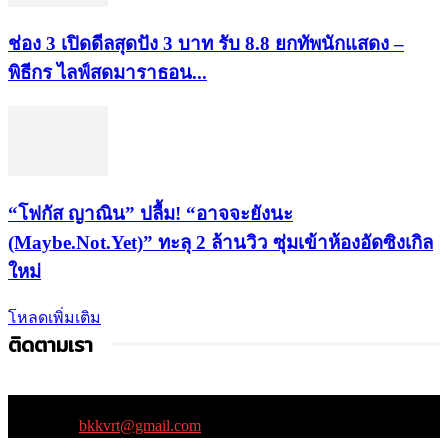
ช่อง 3 เปิดดีลสุดปัง 3 บาท รับ 8.8 ยกทัพนักแสดง –
พิธีกร ไลฟ์สดมาราธอน...
“โฟกัส ญาณิน” ปลื้ม! “อาจจะยังนะ
(Maybe.Not.Yet)” ทะลุ 2 ล้านวิว ซุ่มเข้าห้องอัดซิงเกิล
ใหม่
โหลดเพิ่มเติม
ติดตามเรา
ติดต่อเรา:
bkkvrt@gmail.com