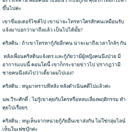
อะไรเหล่านี้ พอมีคนมายืนยันว่าเป็นกู้ภัย คุณโกวิทย์ก็รีบพา
ขึ้นไปค่ะ
เขาขี่มอเตอร์ไซค์ไป เขาน่าจะโทรหาใครสักคนเหมือนรับ
แจ้งมาบอกว่ามาถึงแล้ว เป็นไปได้มั้ย?
คริสติน : ถ้าเขาโทรหากู้ภัยอีกคน น่าจะมาถึงเวลาใกล้ๆ กัน
หลังเพื่อนคริสตินแจ้งตร.และกู้ภัยว่ามีผู้หญิงคนนึงป่วย มี
อาการแบบนี้ คอนโดนี้ เขาก็กระจายข่าวไป ปรากฎว่ามี
ชายคนนึงส่งไปว่าเดี๋ยวผมไปเอง?
คริสติน : หนูมาทราบทีหลัง หลังดำเนินคดีไปแล้วค่ะ
นพ.วีระศักดิ์ : ไม่รู้เขาคุยกับใครหรือหลบเลี่ยงพฤติกรรม ทำ
คุยไปเรื่อยๆ
คริสติน : หนูเห็นจากหน่วยกู้ภัยอื่นเขาส่งกัน ไม่ใช่กลุ่มไลน์
เห็นในเฟซบุ๊กค่ะ