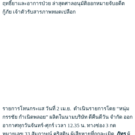
ฤทธิ์ยาและอาการป่วย ล่าสุดศาลอนุมัติออกหมายจับอดีต
กู้ภัย เจ้าตัวรับสารภาพหมดเปลือก
รายการโหนกระแส วันที่ 2 เม.ย. ดำเนินรายการโดย “หนุ่ม
กรรชัย กำเนิดพลอย” ผลิตในนามบริษัท ดีคืนดีวัน จำกัด ออก
อากาศทุกวันจันทร์-ศุกร์ เวลา 12.35 น. ทางช่อง 3 กด
หมายเลข 33 สัมภาษณ์ คริสติน ผู้เสียหายที่ถูกละเมิด,
ภัทร
ผู้