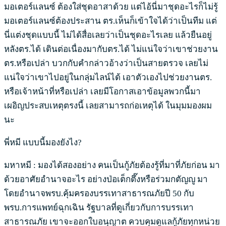
มอเตอร์แลนซ์ ต้องใส่ชุดอาสาด้วย แต่ไอ้นี่มาชุดอะไรก็ไม่รู้
มอเตอร์แลนซ์ต้องประสาน ตร.เห็นก็เข้าใจได้ว่าเป็นทีม แต่
นี่แต่งชุดแบบนี้ ไม่ได้สื่อเลยว่าเป็นชุดอะไรเลย แล้วยืนอยู่
หลังตร.ได้ เดินต่อเนื่องมากับตร.ได้ ไม่แน่ใจว่าเขาช่วยงาน
ตร.หรือเปล่า บวกกับคำกล่าวอ้างว่าเป็นสายตรวจ เลยไม่
แน่ใจว่าเขาไปอยู่ในกลุ่มไลน์ได้ เอาตัวเองไปช่วยงานตร.
หรือเจ้าหน้าที่หรือเปล่า เลยมีโอกาสเอาข้อมูลพวกนี้มา
เผอิญประสบเหตุตรงนี้ เลยสามารถก่อเหตุได้ ในมุมมองผม
นะ
พี่หมี แบบนี้มองยังไง?
มหาหมี : มองได้สองอย่าง คนเป็นกู้ภัยต้องรู้ที่มาที่ภัยก่อน มา
ด้วยอาศัยอำนาจอะไร อย่างป่อเต็กตึ๊งหรือร่วมกตัญญู มา
โดยอำนาจพรบ.คุ้มครองบรรเทาสาธารณภัยปี 50 กับ
พรบ.การแพทย์ฉุกเฉิน รัฐบาลที่ดูเกี่ยวกับการบรรเทา
สาธารณภัย เขาจะออกใบอนุญาต ควบคุมดูแลกู้ภัยทุกหน่วย