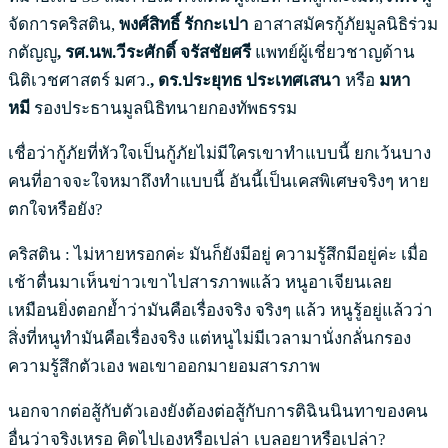
จัดการคริสติน,
พงศ์สิทธิ์ รักกะเปา
อาสาสมัครกู้ภัยมูลนิธิร่วม
กตัญญู
, รศ.นพ.วีระศักดิ์ จรัสชัยศรี
แพทย์ผู้เชี่ยวชาญด้าน
นิติเวชศาสตร์ มศว.
, ดร.ประยุทธ ประเทศเสนา
หรือ
มหา
หมี
รองประธานมูลนิธิทนายกองทัพธรรม
เชื่อว่ากู้ภัยที่หัวใจเป็นกู้ภัยไม่มีใครเขาทำแบบนี้ ยกเว้นบาง
คนที่อาจจะใจหมาถึงทำแบบนี้ อันนี้เป็นเคสพิเศษจริงๆ หาย
ตกใจหรือยัง?
คริสติน : ไม่หายหรอกค่ะ มันก็ยังมีอยู่ ความรู้สึกมีอยู่ค่ะ เมื่อ
เช้าตื่นมาเห็นข่าวเขาไปสารภาพแล้ว หนูอาเจียนเลย
เหมือนยิ่งตอกย้ำว่ามันคือเรื่องจริง จริงๆ แล้ว หนูรู้อยู่แล้วว่า
สิ่งที่หนูทำมันคือเรื่องจริง แต่หนูไม่มีเวลามานั่งกลั่นกรอง
ความรู้สึกตัวเอง พอเขาออกมายอมสารภาพ
นอกจากต่อสู้กับตัวเองยังต้องต่อสู้กับการติฉินนินทาของคน
อื่นว่าจริงเหรอ คิดไปเองหรือเปล่า เบลอยาหรือเปล่า?