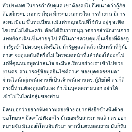
ทั่วประเทศ ในการกำกับดูแล เขาต้องลงไปถึงขนาดว่ากู้ภัย
ต้องมีกระบวนการ มีชุด มีกระบวนการในการทำงาน มีการ
ลงทะเบียน ขึ้นทะเบียน แม้แต่รถฉุกเฉินที่ใช้กัน อยู่ๆ จะติด
ไซเรนไม่ได้นะครับ ต้องได้รับการอนุญาตจากสำนักงานการ
แพทย์ฉุกเฉินเป็นรายๆ ไป ทีนี้ในการควบคุมเป็นเรื่องที่ต้องดู
ว่ารัฐเข้าไปควบคุมดีหรือไม่ ถ้ารัฐดูแลดีแล้ว เป็นหน้าที่กู้ภัย
ต่างๆ จะดูแลกันดีหรือไม่ ใครหมดหน้าที่แล้วต้องให้ออกไป
แต่ที่คุณหมอพูดน่าสนใจ จะมีพลเรือนอย่างเราเข้าไปช่วย
งานตร. สามารถรู้ข้อมูลอินไซต์ต่างๆ ของบุคคลธรรมดา
ผ่านไลน์กลุ่มพนักงานที่เป็นเจ้าพนักงานตร. กู้ภัยก็ดี ตร.ก็ดี
ตรงนี้ท่านต้องดูแลกันเอง ถ้าเป็นบุคคลภายนอก อย่าให้
เข้าไปในไลน์กลุ่มของท่าน
มีคนบอกว่าอยากฟังความสองข้าง อยากฟังอีกข้างนึงด้วย
ขอโทษนะ มึงจะไปฟังอะไร มันยอมรับสารภาพแล้ว ตร.ออก
หมายจับ มันเองก็โดนจับตัวมา จากนั้นตร.สอบถาม มันก็รับ