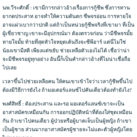
นพ.วีระศักดิ์ : เขามีการกล่าวอ้างเรื่องการกู้ชีพ ซึ่งการทาน
ยากดประสาท อาจทำให้ความดันตก ชีพจรอ่อน การหายใจ
อาจแผ่วเบากว่าปกติ แต่ถ้าเป็นหน่วยกู้ชีพจริงที่เขามา ที่เป็น
ผู้เชี่ยวชาญ เขาจะมีอุปกรณ์มา ต้องตรวจก่อน ว่ามีชีพจรมั้ย
หายใจมั้ย ท้ายที่สุดหัวใจหยุดเต้นถึงจะซีพีอาร์ แต่นี่ไม่ใช่
น้องเขามีสติ เพียงแต่ขยับ ช่วยเหลือตัวเองไม่ได้ เชื่อว่าน่า
จะมีชีพจรอยู่ทุกอย่าง อันนี้ก็เป็นคำกล่าวอ้างที่ไม่น่าเชื่อถือ
ไปเลย
เวลาขึ้นไปช่วยเหลือคน ให้คนเขาเข้าใจว่าเวลากู้ชีพขึ้นไป
ต้องมีวิธีการยังไง ถ้ามอเตอร์แลนซ์ไปคันเดียวต้องทำยังไง?
พงศ์สิทธิ์ : ต้องประสาน และรอ มอเตอร์แลนซ์เขาจะเป็น
อาสาสมัครเหมือนกัน การออกปฏิบัติหน้าที่ต้องใส่ชุดเหมือน
กัน ถ้าเขาไปคนเดียว ผู้ป่วยหรือผู้บาดเจ็บเป็นผู้หญิง ถ้าเขา
เป็นผู้ชาย ส่วนมากอาสาสมัครผู้ชายจะไม่แตะตัวผู้หญิงโดย