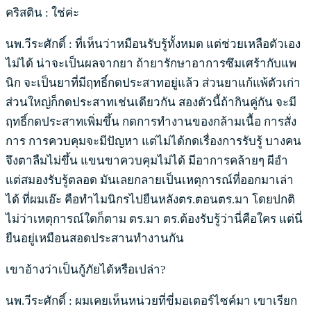
คริสติน : ใช่ค่ะ
นพ.วีระศักดิ์ : ที่เห็นว่าหมือนรับรู้ทั้งหมด แต่ช่วยเหลือตัวเอง
ไม่ได้ น่าจะเป็นผลจากยา ถ้ายารักษาอาการซึมเศร้ากับแพ
นิก จะเป็นยาที่มีฤทธิ์กดประสาทอยู่แล้ว ส่วนยาแก้แพ้ตัวเก่า
ส่วนใหญ่ก็กดประสาทเช่นเดียวกัน สองตัวนี้ถ้ากินคู่กัน จะมี
ฤทธิ์กดประสาทเพิ่มขึ้น กดการทำงานของกล้ามเนื้อ การสั่ง
การ การควบคุมจะมีปัญหา แต่ไม่ได้กดเรื่องการรับรู้ บางคน
จึงตาลืมไม่ขึ้น แขนขาควบคุมไม่ได้ มีอาการคล้ายๆ ผีอำ
แต่สมองรับรู้ตลอด มันเลยกลายเป็นเหตุการณ์ที่ออกมาเล่า
ได้ ที่ผมเอ๊ะ คือทำไมนิกรไปยืนหลังตร.ตอนตร.มา โดยปกติ
ไม่ว่าเหตุการณ์ใดก็ตาม ตร.มา ตร.ต้องรับรู้ว่านี่คือใคร แต่นี่
ยืนอยู่เหมือนสอดประสานทำงานกัน
เขาอ้างว่าเป็นกู้ภัยได้หรือเปล่า?
นพ.วีระศักดิ์ : ผมเคยเห็นหน่วยที่ขี่มอเตอร์ไซค์มา เขาเรียก