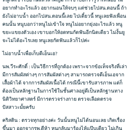
อยากทำอะไรแล้ว อยากนอนให้จบๆ แต่ช่วยไปสน.ตอนนี้ ถ้า
ยังไม่อาบน้ำ ออกไปสน.ตอนนี้เลย ไปเดี๋ยวนี้ หนูเลยฟังเพื่อน
คนนั้น หนูบอกว่าหนูไม่เข้าใจ หนูไม่อยากยุ่งอะไรแล้ว หนู
ขยะแขยงตัวเอง เขาบอกให้อดทนกัดฟันอีกนิดเดียว ไม่งั้นยู
จะไม่ได้อะไรเลย หนูเลยกัดฟันแล้วก็ไปค่ะ
ไม่อาบน้ำเพื่อเก็บดีเอ็นเอ?
นพ.วีระศักดิ์ : เป็นวิธีการที่ถูกต้อง เพราะจากข้อเท็จจริงที่เล่า
มีการสัมผัสต่างๆ การสัมผัสต่างๆ สามารถตรวจดีเอ็นเอจาก
เสื้อผ้าได้ จากการสัมผัสเนื้อได้ กรณีนี้เขารับสารภาพ แต่ก็
ต้องเป็นหลักฐานในการใช้ในชั้นศาลอยู่ดีเป็นหลักฐานทาง
นิติวิทยาศาสตร์ มีการตรวจร่างกาย ตรวจเลือดตรวจ
ปัสสาวะมั้ยครับ
คริสติน : ตรวจทุกอย่างค่ะ วันนั้นหนูไม่ได้นอนเลย เกิดเรื่อง
ขึ้นมา ออกจากรพ.ตีห้า หนูกลับมาร้องไห้แป๊บเดียว ไม่เกิน