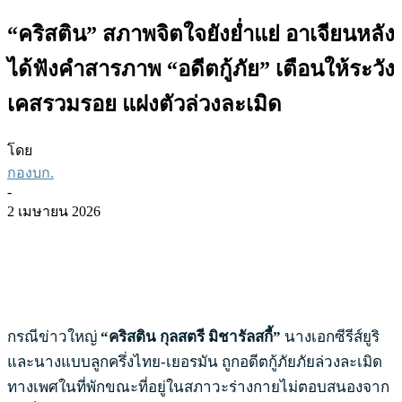
“คริสติน” สภาพจิตใจยังย่ำแย่ อาเจียนหลัง
ได้ฟังคำสารภาพ “อดีตกู้ภัย” เตือนให้ระวัง
เคสรวมรอย แฝงตัวล่วงละเมิด
โดย
กองบก.
-
2 เมษายน 2026
กรณีข่าวใหญ่
“คริสติน กุลสตรี มิชารัลสกี้”
นางเอกซีรีส์ยูริ
และนางแบบลูกครึ่งไทย-เยอรมัน ถูกอดีตกู้ภัยภัยล่วงละเมิด
ทางเพศในที่พักขณะที่อยู่ในสภาวะร่างกายไม่ตอบสนองจาก