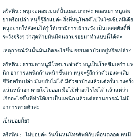
คริสติน : หนูเจอคอมเมนต์นั้นเยอะมากค่ะ หลอนยา หนูเสพ
ยาหรือเปล่า หนูก็รู้สึกแย่ค่ะ สิ่งที่หนูโพสต์ไปในโซเชียลมีเดีย
หนูอยากให้สังคมได้รู้ ให้เขามีการเฝ้าระวัง เป็นเคสสตัสดี้ที่
ระวังจริงๆ ว่าสุดท้ายมันมีคนสวมรอยมาทำแบบนี้ได้ค่ะ
เหตุการณ์วันนั้นมันเกิดอะไรขึ้น ธรรมดาป่วยอยู่หรือเปล่า?
คริสติน : ธรรมดาหนูมีโรคประจำตัว หนูเป็นโรคซึมเศร้า แพ
นิก อาการแพนิกถ้าแพนิกขึ้นมา หนูจะรู้สึกว่าตัวเองจะเสีย
ชีวิตหรือเปล่า มันขยับไม่ได้ มีตัวชาบ้างแล้วแต่ครั้ง บางครั้ง
แน่นหน้าอก หายใจไม่ออก มือไม้ทำอะไรไม่ได้ แล้วแต่ว่า
เกิดอะไรขึ้นที่ทำให้เราเป็นแพนิก แล้วแต่สถานการณ์ ไม่มี
อาการตายตัวค่ะ
เป็นบ่อยมั้ย?
คริสติน : ไม่บ่อยค่ะ วันนั้นหนูโทรศัพท์กับเพื่อนตลอด หนูมี