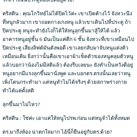
คริสติน : คุณโกวิทย์ไม่ได้ปิดไว้ค่ะ เขาเปิดค้างไว้ จังหวะนึง
ที่หนูกลัวมาก เขาถอดกางเกงหนู แล้วเขาเดินไปที่ประตู ถ้า
ปิดประตู หนูจะทำยังไงก็ได้ให้หนูลุกขึ้นมาสู้ให้ได้ แล้ว
อาคารหนูอยู่ชั้น 6 มันเป็นแค่ตึก 6 ชั้น จังหวะที่เขาเหมือนไป
ปิดประตู เสียงลิฟต์มันดังพอดี เขาเลยกลับมาจับหนูแต่งตัว
เหมือนเดิม ยิ่งกว่านั้นคือเขาเอาผ้าเช็ดตัวของหนูคลุมตัวหนู
แล้วบอกว่าน้องไม่มีสติแล้ว ต้องรีบเลยนะ ยังทำเป็นหวังดีอยู่
หนูอยากมีแรงลุกขึ้นมานั่งพูด และบอกตร.ตรงนั้นเลยว่าหนู
เพิ่งโดนกระทำมา แต่หนูทำไม่ได้จริงๆ ด้วยสภาพร่างกาย
ทำได้แค่ตั้งสติ
ลุกขึ้นมาไม่ไหว?
คริสติน : ใช่ค่ะ เอาแค่ให้หนูไปรพ.ก่อน แต่หนูจำได้ทั้งหมด
ตร.มาถึงห้อง น่าตกใจมาก ไอ้นี่ก็ยืนอยู่กับตร.ด้วย?