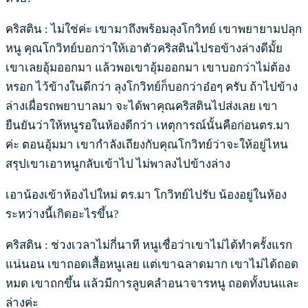
คริสติน : ไม่ใช่ค่ะ เขามาถึงพร้อมลุงโกวิทย์ เขาพยายามปลุก
หนู คุณโกวิทย์บอกว่าให้เอาตัวคริสตินไปรอข้างล่างดีมั้ย
เขาเลยอุ้มออกมา แล้วพอเขาอุ้มออกมา เขาบอกว่าไม่ต้อง
หรอก ไว้ข้างในดีกว่า ลุงโกวิทย์ก็บอกว่าอ๋อๆ ครับ ถ้าไปข้าง
ล่างเผื่อรถพยาบาลมา จะได้พาคุณคริสตินไปส่งเลย เขา
ยืนยันว่าให้หนูรอในห้องดีกว่า เหตุการณ์นั้นคือก่อนตร.มา
ค่ะ ตอนอุ้มมา เขากำลังเถียงกับคุณโกวิทย์ว่าจะให้อยู่ไหน
สรุปเขาเอาหนูกลับเข้าไป ไม่พาลงไปข้างล่าง
เอาน้องเข้าห้องไปใหม่ ตร.มา โกวิทย์ไปรับ น้องอยู่ในห้อง
ระหว่างนี้เกิดอะไรขึ้น?
คริสติน : ช่วงเวลาไม่กี่นาที หนูเชื่อว่าเขาไม่ได้ทำครั้งแรก
แน่นอน เขาถอดเสื้อหนูเลย แต่เขาฉลาดมาก เขาไม่ได้ถอด
หมด เขาถกขึ้น แล้วมีการลูบคลำอนาจารหนู ถอดทั้งบนและ
ล่างค่ะ