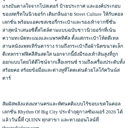
แรงบันดาลใจจากโปสเตอร์ ป้ายประกาศ และองค์ประกอบ
ของสตรีทในนิวยอร์ก เติมกลิ่นอาย Street Culture ให้กับคอล
เลกชั่น พร้อมแอคเซสเซอรี่กระเป๋าและรองเท้าจากซีซั่น
ล่าสุดนำเสนอซิตี้สไตล์ตามแบบฉบับชาวนิวยอร์กที่เน้น
ความทะมัดทะแมงและแพรคทิคัล ตั้งแต่กระเป๋าโท้ตดีเทล
สานหนังแพทเทิร์นตาราง รวมถึงกระเป๋าถือผ้านิตขนาดเล็ก
ดีเทลกราฟฟิคสีสันสดใส นอกจากนี้ยังมีรองเท้าส้นสูงที่ถูก
ออกแบบโดยได้ดีไซน์จากเสื้อเทรนซ์ รวมถึงเครื่องประดับทั้ง
สร้อยคอ สร้อยข้อมือและต่างหูที่โดดเด่นด้วยโลโก้ควินน์ส
ตาร์
สัมผัสพลังแห่งมหานครและทัศนคติแบบไร้ขอบเขตในคอล
เลกชั่น Rhythm Of Big City ประจำฤดูกาลซัมเมอร์ 2026 ได้
แล้ววันนี้ที่ QUINN ทุกสาขา และทางออนไลน์ที่
thestudiofour.com