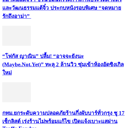
และวัฒนธรรมแต้จิ๋ว ประกบหนังรอบพิเศษ “จดหมาย
รักถึงอาม่า”
“โฟกัส ญาณิน” ปลื้ม! “อาจจะยังนะ
(Maybe.Not.Yet)” ทะลุ 2 ล้านวิว ซุ่มเข้าห้องอัดซิงเกิล
ใหม่
กทม.ยกระดับความปลอดภัยร้านกึ่งผับบาร์ทั่วกรุง ชู 17
เช็กลิสต์ เร่งร้านไม่พร้อมแก้ไข เปิดแจ้งเบาะแสผ่าน