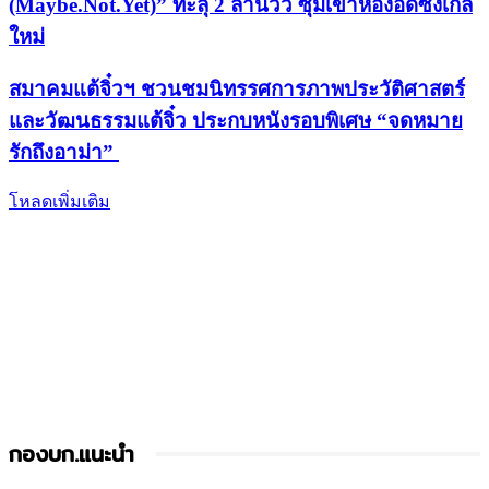
(Maybe.Not.Yet)” ทะลุ 2 ล้านวิว ซุ่มเข้าห้องอัดซิงเกิล
ใหม่
สมาคมแต้จิ๋วฯ ชวนชมนิทรรศการภาพประวัติศาสตร์
และวัฒนธรรมแต้จิ๋ว ประกบหนังรอบพิเศษ “จดหมาย
รักถึงอาม่า”
โหลดเพิ่มเติม
กองบก.แนะนำ