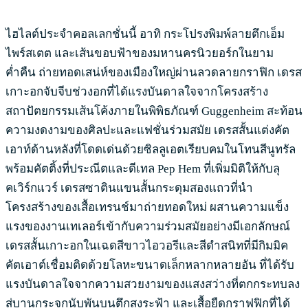
ไฮไลต์ประจำคอลเลกชั่นนี้ อาทิ กระโปรงพิมพ์ลายตึกเอ็ม
ไพร์สเตต และเส้นขอบฟ้าของมหานครนิวยอร์กในยาม
ค่ำคืน ถ่ายทอดเสน่ห์ของเมืองใหญ่ผ่านลวดลายกราฟิก เดรส
เกาะอกจับจีบช่วงอกที่ได้แรงบันดาลใจจากโครงสร้าง
สถาปัตยกรรมเส้นโค้งภายในพิพิธภัณฑ์ Guggenheim สะท้อน
ความงดงามของศิลปะและแฟชั่นร่วมสมัย เดรสสั้นแต่งคัต
เอาท์ด้านหลังที่โดดเด่นด้วยซิลลูเอตเรียบคมในโทนสีนูทรัล
พร้อมคัตติ้งที่ประณีตและดีเทล Pep Hem ที่เพิ่มมิติให้กับลุ
คเวิร์กแวร์ เดรสซาตินแขนสั้นกระดุมสองแถวที่นำ
โครงสร้างของเสื้อเทรนช์มาถ่ายทอดใหม่ ผสานความแข็ง
แรงของงานเทเลอร์เข้ากับความร่วมสมัยอย่างมีเอกลักษณ์
เดรสสั้นเกาะอกในเฉดสีขาวไอวอรีและสีดำสนิทที่มีกิมมิค
คัตเอาต์เชื่อมติดด้วยโลหะขนาดเล็กหลากหลายอัน ที่ได้รับ
แรงบันดาลใจจากความสวยงามของแสงสว่างที่ตกกระทบลง
สู่บานกระจกนับพันบนตึกสูงระฟ้า และเสื้อยืดกราฟฟิกที่ได้