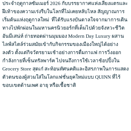
ประจำฤดูกาลซัมเมอร์ 2026 กับบรรยากาศแห่งเสียงแตรและ
ฝีเท้าของความเร่งรีบในโลกที่ไม่เคยหลับไหล สัญญาณการ
เริ่มต้นแห่งฤดูกาลใหม่ ที่ได้รับแรงบันดาลใจจากมาการเดิน
ทางไปพักผ่อนในมหานครนิวยอร์กที่เต็มไปด้วยจังหวะชีวิต
อันมีเสน่ห์ ถ่ายทอดผ่านมุมมอง Modern Day Luxury ผสาน
ไลฟ์สไตล์ร่วมสมัยเข้ากับกิจกรรมของเมืองใหญ่ได้อย่าง
ลงตัว ตั้งแต่กิจวัตรยามเช้าอย่างการดื่มกาแฟ การวิ่งออก
กำลังกายที่เซ็นทรัลพาร์ค ไปจนถึงการใช้เวลาช้อปปิ้งใน
Grocery Store สุดเก๋ สะท้อนทัศนคติและอิสรภาพในการแสดง
ตัวตนของผู้สวมใส่ในโลกแฟชั่นยุคใหม่แบบ QUINN ที่ไร้
ขอบเขตด้านเพศ อายุ หรือเชื้อชาติ