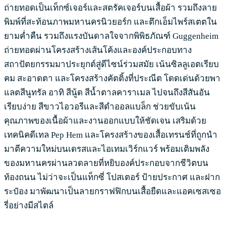
ถ่ายทอดเป็นเท็กซ์เจอร์และสตรัคเจอร์บนเสื้อผ้า รวมถึงลาย
พิมพ์ที่สะท้อนภาพมหานครนิวยอร์ก และตึกเอ็มไพร์สเตตใน
ยามค่ำคืน รวมถึงแรงบันดาลใจจากพิพิธภัณฑ์ Guggenheim
ถ่ายทอดผ่านโครงสร้างเส้นโค้งและองค์ประกอบทาง
สถาปัตยกรรมมาประยุกต์สู่ดีไซน์ร่วมสมัย เน้นซิลลูเอตเรียบ
คม สะอาดตา และโครงสร้างคัตติ้งที่ประณีต โดดเด่นด้วยพา
แลตสีนูทรัล อาทิ สีนู้ด สีน้ำตาลคาราเมล ไปจนถึงสีสันอัน
เรียบง่าย สีขาวไอวอรีและสีดำออลแบล็ก ช่วยขับเน้น
คุณภาพของเนื้อผ้าและงานออกแบบให้ชัดเจน เสริมด้วย
เทคนิคดีเทล Pep Hem และโครงสร้างของเสื้อเทรนช์ที่ถูกนำ
มาตีความใหม่บนเดรสและไอเทมเวิร์กแวร์ พร้อมเติมพลัง
ของมหานครผ่านลวดลายที่หยิบองค์ประกอบจากชีวิตบน
ท้องถนน ไม่ว่าจะเป็นแท็กซี่ โปสเตอร์ ป้ายประกาศ และฝาก
ระป๋อง มาพัฒนาเป็นลายกราฟฟิกบนเสื้อยืดและแอคเซสเซอ
รี่อย่างมีสไตล์