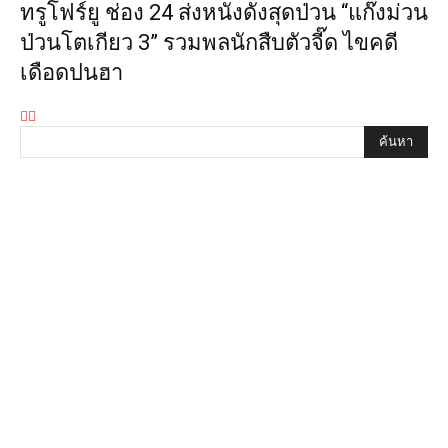
ทรูโฟร์ยู ช่อง 24 ส่งหนังดังสุดป่วน “แก๊งม่วน
ป่วนโตเกียว 3” รวมพลนักสืบตัวจี๊ด ไขคดี
เดือดปนฮา