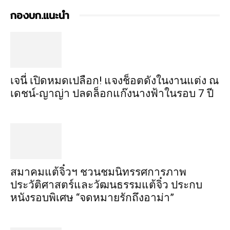
กองบก.แนะนำ
เจนี่ เปิดหมดเปลือก! แจงช็อตดังในงานแต่ง ณ
เดชน์-ญาญ่า ปลดล็อกแก๊งนางฟ้าในรอบ 7 ปี
สมาคมแต้จิ๋วฯ ชวนชมนิทรรศการภาพ
ประวัติศาสตร์และวัฒนธรรมแต้จิ๋ว ประกบ
หนังรอบพิเศษ “จดหมายรักถึงอาม่า”