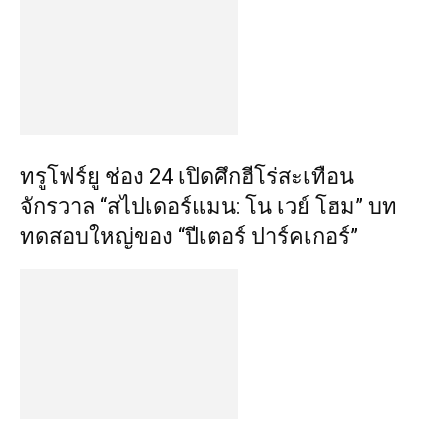
ทรูโฟร์ยู ช่อง 24 เปิดศึกฮีโร่สะเทือน
จักรวาล “สไปเดอร์แมน: โน เวย์ โฮม” บท
ทดสอบใหญ่ของ “ปีเตอร์ ปาร์คเกอร์”