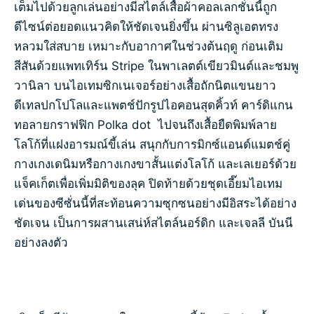
เต็มไปด้วยลูกเล่นอย่างมีสไตล์เสื้อผ้าคอลเลกชั่นนี้ถูก
ดีไซน์ต่อยอดแนวคิดให้ชัดเจนยิ่งขึ้น ผ่านซิลูเอตทรง
หลวมใส่สบาย เหมาะกับอากาศในช่วงต้นฤดู ก่อนเติม
สีสันด้วยแพทเทิร์น Stripe ในพาเลตต์เขียวมินต์และชมพู
วานิลา บนไอเทมซิกเนเจอร์อย่างเสื้อถักนิตแขนยาว
ดีเทลปกโปโลและแพตช์ปักรูปไอคอนสุดคิ้วท์ คาร์ดิแกน
ทอลายกราฟฟิก Polka dot ไปจนถึงเสื้อยืดพิมพ์ลาย
โลโก้ที่แฝงอารมณ์ขี้เล่น สนุกกับการมิกซ์แอนด์แมตช์คู่
กางเกงเดนิมหรือกางเกงขาสั้นแต่งโลโก้ และเลเยอร์ด้วย
แจ็คเก็ตเพื่อเพิ่มมิติของลุค ปิดท้ายด้วยชุดเอี๊ยมไอเทม
เด่นของซีซั่นนี้ที่สะท้อนความซุกซนอย่างมีอิสระได้อย่าง
ชัดเจน เป็นการผสานเสน่ห์สไตล์นอร์ดิก และเจลลี บันนี
อย่างลงตัว