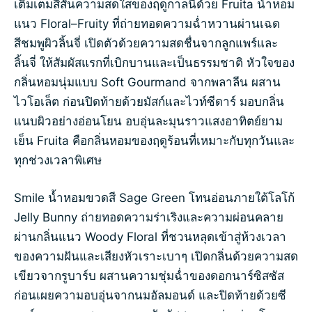
เติมเต็มสีสันความสดใสของฤดูกาลนี้ด้วย Fruita น้ำหอม
แนว Floral–Fruity ที่ถ่ายทอดความฉ่ำหวานผ่านเฉด
สีชมพูผิวลิ้นจี่ เปิดตัวด้วยความสดชื่นจากลูกแพร์และ
ลิ้นจี่ ให้สัมผัสแรกที่เบิกบานและเป็นธรรมชาติ หัวใจของ
กลิ่นหอมนุ่มแบบ Soft Gourmand จากพลาลีน ผสาน
ไวโอเล็ต ก่อนปิดท้ายด้วยมัสก์และไวท์ซีดาร์ มอบกลิ่น
แนบผิวอย่างอ่อนโยน อบอุ่นละมุนราวแสงอาทิตย์ยาม
เย็น Fruita คือกลิ่นหอมของฤดูร้อนที่เหมาะกับทุกวันและ
ทุกช่วงเวลาพิเศษ
Smile น้ำหอมขวดสี Sage Green โทนอ่อนภายใต้โลโก้
Jelly Bunny ถ่ายทอดความร่าเริงและความผ่อนคลาย
ผ่านกลิ่นแนว Woody Floral ที่ชวนหลุดเข้าสู่ห้วงเวลา
ของความฝันและเสียงหัวเราะเบาๆ เปิดกลิ่นด้วยความสด
เขียวจากรูบาร์บ ผสานความชุ่มฉ่ำของดอกนาร์ซิสซัส
ก่อนเผยความอบอุ่นจากนมอัลมอนด์ และปิดท้ายด้วยซี