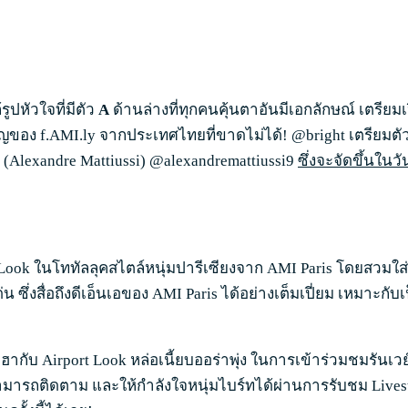
ูปหัวใจที่มีตัว
A
ด้านล่างที่ทุกคนคุ้นตาอันมีเอกลักษณ์ เตรียมเ
ญของ f.AMI.ly จากประเทศไทยที่ขาดไม่ได้! @bright เตรียมตัวออก
(Alexandre Mattiussi) @alexandremattiussi9
ซึ่งจะจัดขึ้นในวั
t Look ในโททัลลุคสไตล์หนุ่มปารีเซียงจาก AMI Paris โดยสวมใส่
น ซึ่งสื่อถึงดีเอ็นเอของ AMI Paris ได้อย่างเต็มเปี่ยม เหมาะกั
อฮากับ Airport Look หล่อเนี้ยบออร่าพุ่ง ในการเข้าร่วมชมรันเว
มารถติดตาม และให้กำลังใจหนุ่มไบร์ทได้ผ่านการรับชม Livestr