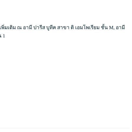
่มเติม ณ อามี ปารีส บูทีค สาขา ดิ เอมโพเรียม ชั้น M, อามี
น 1