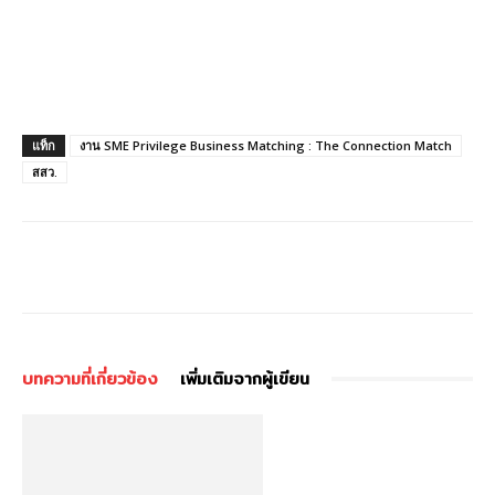
แท็ก
งาน SME Privilege Business Matching : The Connection Match
สสว.
บทความที่เกี่ยวข้อง
เพิ่มเติมจากผู้เขียน