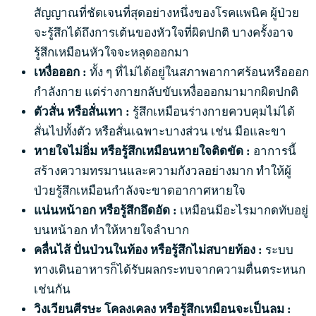
สัญญาณที่ชัดเจนที่สุดอย่างหนึ่งของโรคแพนิค ผู้ป่วย
จะรู้สึกได้ถึงการเต้นของหัวใจที่ผิดปกติ บางครั้งอาจ
รู้สึกเหมือนหัวใจจะหลุดออกมา
เหงื่อออก :
ทั้ง ๆ ที่ไม่ได้อยู่ในสภาพอากาศร้อนหรือออก
กำลังกาย แต่ร่างกายกลับขับเหงื่อออกมามากผิดปกติ
ตัวสั่น หรือสั่นเทา :
รู้สึกเหมือนร่างกายควบคุมไม่ได้
สั่นไปทั้งตัว หรือสั่นเฉพาะบางส่วน เช่น มือและขา
หายใจไม่อิ่ม หรือรู้สึกเหมือนหายใจติดขัด :
อาการนี้
สร้างความทรมานและความกังวลอย่างมาก ทำให้ผู้
ป่วยรู้สึกเหมือนกำลังจะขาดอากาศหายใจ
แน่นหน้าอก หรือรู้สึกอึดอัด :
เหมือนมีอะไรมากดทับอยู่
บนหน้าอก ทำให้หายใจลำบาก
คลื่นไส้ ปั่นป่วนในท้อง หรือรู้สึกไม่สบายท้อง :
ระบบ
ทางเดินอาหารก็ได้รับผลกระทบจากความตื่นตระหนก
เช่นกัน
วิงเวียนศีรษะ โคลงเคลง หรือรู้สึกเหมือนจะเป็นลม :