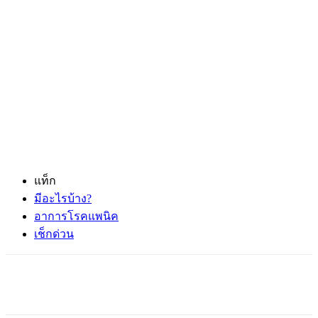
แท็ก
มีอะไรบ้าง?
อาการโรคแพนิค
เช็กด่วน