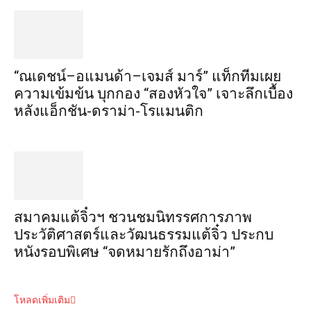
“ณเดชน์–อแมนด้า–เจมส์ มาร์” แท็กทีมเผย
ความเข้มข้น บุกกอง “สองหัวใจ” เจาะลึกเบื้อง
หลังแอ็กชัน-ดราม่า-โรแมนติก
สมาคมแต้จิ๋วฯ ชวนชมนิทรรศการภาพ
ประวัติศาสตร์และวัฒนธรรมแต้จิ๋ว ประกบ
หนังรอบพิเศษ “จดหมายรักถึงอาม่า”
โหลดเพิ่มเติม