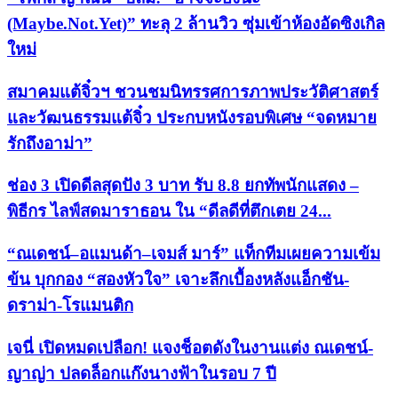
(Maybe.Not.Yet)” ทะลุ 2 ล้านวิว ซุ่มเข้าห้องอัดซิงเกิล
ใหม่
สมาคมแต้จิ๋วฯ ชวนชมนิทรรศการภาพประวัติศาสตร์
และวัฒนธรรมแต้จิ๋ว ประกบหนังรอบพิเศษ “จดหมาย
รักถึงอาม่า”
ช่อง 3 เปิดดีลสุดปัง 3 บาท รับ 8.8 ยกทัพนักแสดง –
พิธีกร ไลฟ์สดมาราธอน ใน “ดีลดีที่ตึกเตย 24...
“ณเดชน์–อแมนด้า–เจมส์ มาร์” แท็กทีมเผยความเข้ม
ข้น บุกกอง “สองหัวใจ” เจาะลึกเบื้องหลังแอ็กชัน-
ดราม่า-โรแมนติก
เจนี่ เปิดหมดเปลือก! แจงช็อตดังในงานแต่ง ณเดชน์-
ญาญ่า ปลดล็อกแก๊งนางฟ้าในรอบ 7 ปี