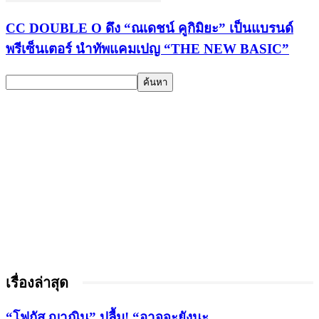
CC DOUBLE O ดึง “ณเดชน์ คูกิมิยะ” เป็นแบรนด์
พรีเซ็นเตอร์ นำทัพแคมเปญ “THE NEW BASIC”
เรื่องล่าสุด
“โฟกัส ญาณิน” ปลื้ม! “อาจจะยังนะ