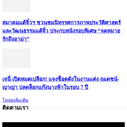
สมาคมแต้จิ๋วฯ ชวนชมนิทรรศการภาพประวัติศาสตร์
และวัฒนธรรมแต้จิ๋ว ประกบหนังรอบพิเศษ “จดหมาย
รักถึงอาม่า”
เจนี่ เปิดหมดเปลือก! แจงช็อตดังในงานแต่ง ณเดชน์-
ญาญ่า ปลดล็อกแก๊งนางฟ้าในรอบ 7 ปี
โหลดเพิ่มเติม
ติดตามเรา