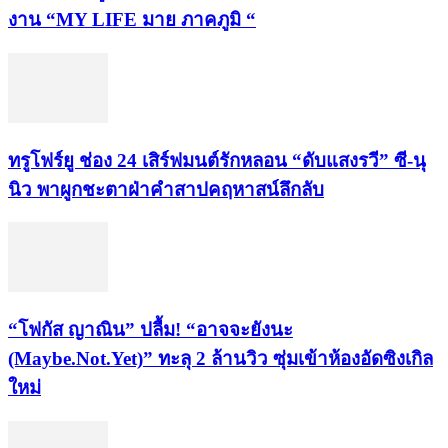
งาน “MY LIFE มาย ภาคภูมิ “
ทรูโฟร์ยู ช่อง 24 เสิร์ฟมนต์รักหลอน “ดับแสงรวี” ซี-นุ
นิว พาผูกชะตาฝ่าคำสาปคฤหาสน์ลึกลับ
“โฟกัส ญาณิน” ปลื้ม! “อาจจะยังนะ
(Maybe.Not.Yet)” ทะลุ 2 ล้านวิว ซุ่มเข้าห้องอัดซิงเกิล
ใหม่